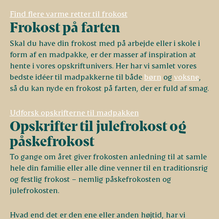
Find flere varme retter til frokost
Frokost på farten
Skal du have din frokost med på arbejde eller i skole i
form af en madpakke, er der masser af inspiration at
hente i vores opskriftunivers. Her har vi samlet vores
bedste idéer til madpakkerne til både
børn
og
voksne
,
så du kan nyde en frokost på farten, der er fuld af smag.
Udforsk opskrifterne til madpakken
Opskrifter til julefrokost og
påskefrokost
To gange om året giver frokosten anledning til at samle
hele din familie eller alle dine venner til en traditionsrig
og festlig frokost – nemlig påskefrokosten og
julefrokosten.
Hvad end det er den ene eller anden højtid, har vi