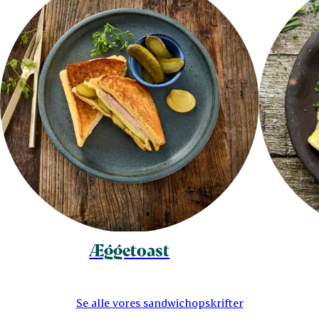
Æggetoast
Se alle vores sandwichopskrifter