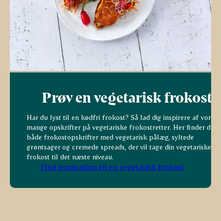
Prøv en vegetarisk frokost
Har du lyst til en kødfri frokost? Så lad dig inspirere af vores
mange opskrifter på vegetariske frokostretter. Her finder du
både frokostopskrifter med vegetarisk pålæg, syltede
grøntsager og cremede spreads, der vil tage din vegetariske
frokost til det næste niveau.
Find inspiration til en vegetarisk frokost