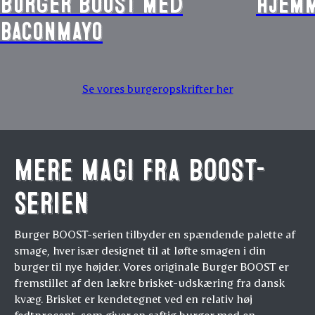
Burger BOOST med
Hjemm
baconmayo
Se vores burgeropskrifter her
Mere magi fra BOOST-
serien
Burger BOOST-serien tilbyder en spændende palette af
smage, hver især designet til at løfte smagen i din
burger til nye højder. Vores originale Burger BOOST er
fremstillet af den lækre brisket-udskæring fra dansk
kvæg. Brisket er kendetegnet ved en relativ høj
fedtprocent, som giver en saftig burger med en