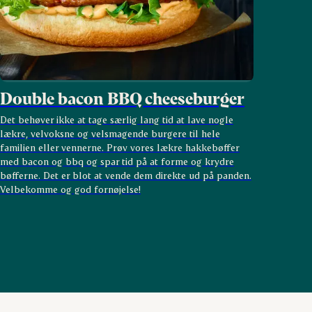
Double bacon BBQ cheeseburger
Det behøver ikke at tage særlig lang tid at lave nogle
lækre, velvoksne og velsmagende burgere til hele
familien eller vennerne. Prøv vores lækre hakkebøffer
med bacon og bbq og spar tid på at forme og krydre
bøfferne. Det er blot at vende dem direkte ud på panden.
Velbekomme og god fornøjelse!