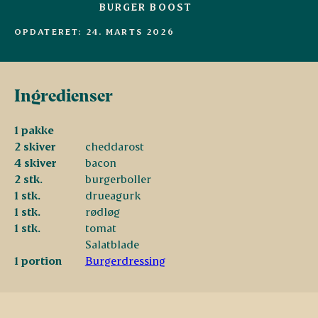
BURGER BOOST
OPDATERET: 24. MARTS 2026
Ingredienser
1 pakke
2 skiver
cheddarost
4 skiver
bacon
2 stk.
burgerboller
1 stk.
drueagurk
1 stk.
rødløg
1 stk.
tomat
Salatblade
1 portion
Burgerdressing