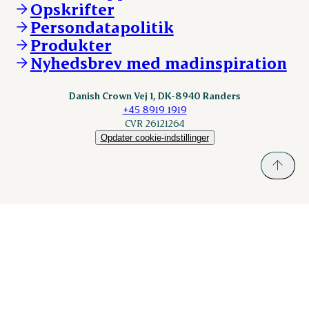
Opskrifter
Kontakt
ESS-FOOD.com
Persondatapolitik
Fonden Dansk Gastronomi
KLS.se
Produkter
nordicspoor.com
Nyhedsbrev med madinspiration
Scanhide.dk
Sokolow.pl
Danish Crown Vej 1, DK-8940 Randers
+45 8919 1919
CVR 26121264
Opdater cookie-indstillinger