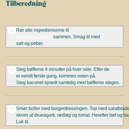
Tilberedning
Rør
alle
ingredienserne
til
1
burger
dressingen
sammen.
Smag
til
med
salt
og
peber.
Steg
bøfferne
4
minutter
på
hver
side.
Efter
de
2
er
vendt
første
gang,
kommes
osten
på.
Steg
baconet
sprødt
samtidig
med
bøfferne
steges.
Smør
boller
med
burgerdressingen. Top med
salatblade
3
skiver
af
drueagurk,
rødløg
og
tomat.
Herefter
bøf
og
ba
Luk
til.