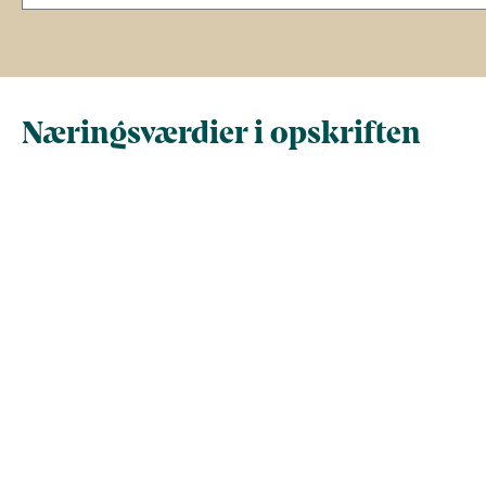
Næringsværdier i opskriften
Næringsindhold pr.
Næringsindhold 
100 g
person i opskrif
Total antal gram
100
352,5
Energi (kcal)
206,4
727,7
- Energi (kJ)
863,7
3.044,5
Fedt (g)
13,2
46,6