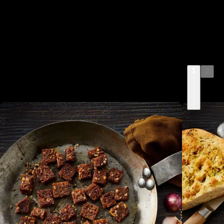
1
2
Opskrifter på lækkert
tilbehør
Prøv vores opskrifter på topping og brød, der kan 
laves, mens suppen hygger sig i gryden