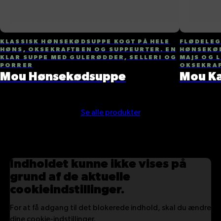
KLASSISK HØNSEKØDSUPPE KOGT PÅ HELE
FLØDELEG
HØNS, OKSEKRAFTBEN OG SUPPEURTER. EN
HØNSEKØD
KLAR SUPPE MED GULERØDDER, SELLERI OG
MAJS OG L
PORRER
OKSEKRAF
Mou Hønsekødsuppe
Mou K
Se alle produkter
Indholdet kunne ikke vises på
grund af de aktuelle
cookieindstillinger.
For at få adgang til det blokerede indhold, skal du ændre
dine cookie-indstillinger.