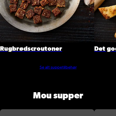
Rugbrødscroutoner
Det go
Se alt suppetilbehør
Mou supper