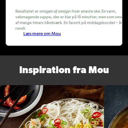
Resultatet er
smagen af umage
i hver eneste ske: En varm,
velsmagende suppe, der er klar på få minutter, men som smage
af mange timers håndværk. En favorit på middagsbordet – året
rundt.
Læs mere om Mou
Inspiration fra Mou