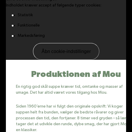
Indholdet kræver accept af følgende typer cookies:
Statistik
Funktionelle
Markedsføring
Åbn cookie-indstillinger
Produktionen af Mou
En rigtig god skål suppe kræver tid, omtanke og masser af
umage. Det har altid været vores tilgang hos Mou.
Siden 1960’erne har vi fulgt den originale opskrift: Vi koger
suppen helt fra bunden, vælger de bedste råvarer og giver
processen den tid, den fortjener. 8 timer ved gryden – så længe
tager det at udvikle den runde, dybe smag, der har gjort Mou ti
en klassiker.