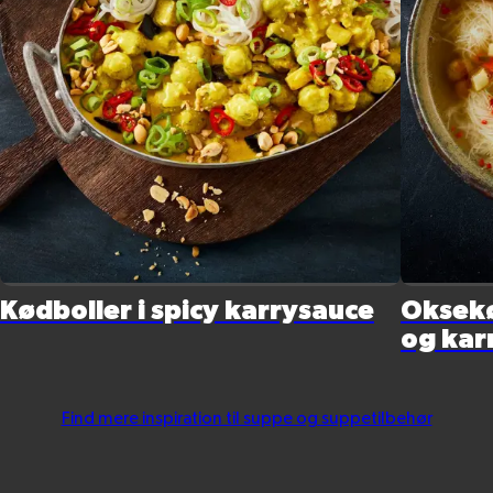
Kødboller i spicy karrysauce
Oksekø
og kar
Find mere inspiration til suppe og suppetilbehør