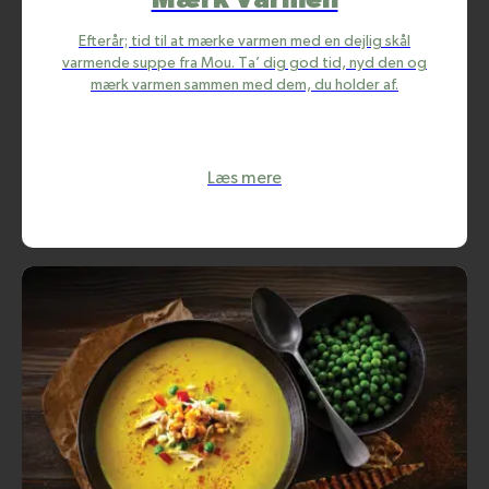
Mærk Varmen
Efterår; tid til at mærke varmen med en dejlig skål
varmende suppe fra Mou. Ta’ dig god tid, nyd den og
mærk varmen sammen med dem, du holder af.
Læs mere