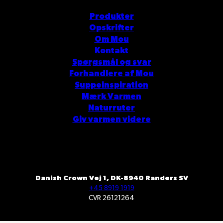
Produkter
Opskrifter
Om Mou
Kontakt
Spørgsmål og svar
Forhandlere af Mou
Suppeinspiration
Mærk Varmen
Naturruter
Giv varmen videre
Danish Crown Vej 1, DK-8940 Randers SV
+45 8919 1919
CVR 26121264