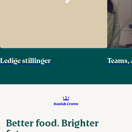
Ledige stillinger
Teams, 
Better food. Brighter