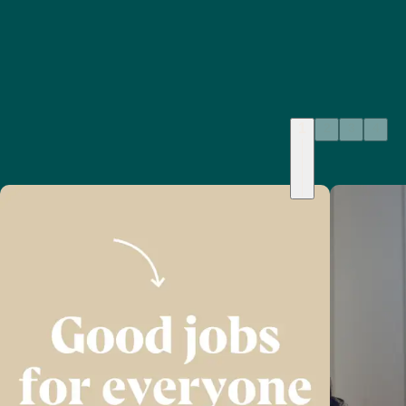
1
2
3
4
Job og karriere
LEDIGE STILLINGER