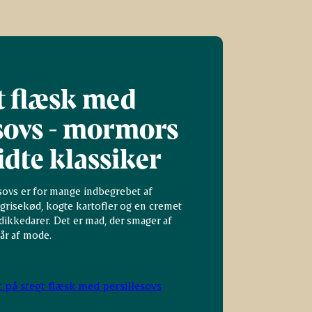
t flæsk med
esovs - mormors
idte klassiker
sovs er for mange indbegrebet af
risekød, kogte kartofler og en cremet
dikkedarer. Det er mad, der smager af
går af mode.
t på stegt flæsk med persillesovs