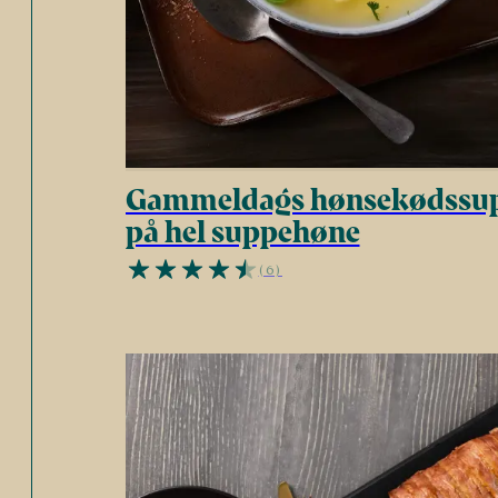
Gammeldags hønsekødssu
på hel suppehøne
(6)