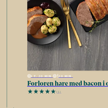
1 T. 20 MIN.
20 MIN.
Forloren hare med bacon i 
(5)