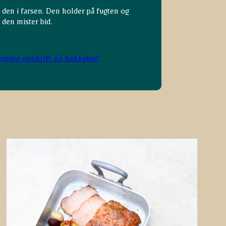
d den i farsen. Den holder på fugten og
 den mister bid.
emme opskrift på hakkebøf