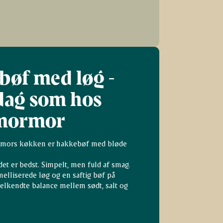
øf med løg -
dag som hos
mormor
ormors køkken er hakkebøf med bløde
et er bedst. Simpelt, men fuld af smag.
elliserede løg og en saftig bøf på
elkendte balance mellem sødt, salt og