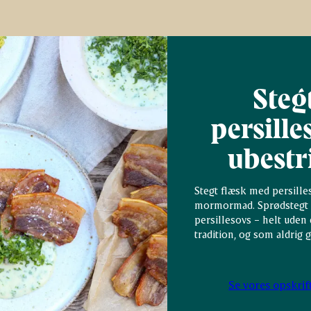
Steg
persill
ubestr
Stegt flæsk med persille
mormormad. Sprødstegt g
persillesovs – helt uden 
tradition, og som aldrig 
Se vores opskrif