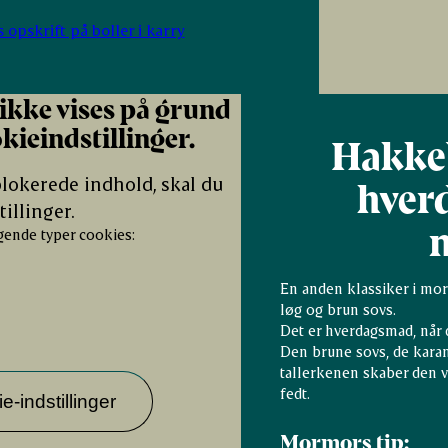
 opskrift på boller i karry
ikke vises på grund
kieindstillinger.
Hakkeb
 blokerede indhold, skal du
hver
illinger.
gende typer cookies:
En anden klassiker i m
løg og brun sovs.
Det er hverdagsmad, når d
Den brune sovs, de karam
tallerkenen skaber den v
fedt.
-indstillinger
Mormors tip: