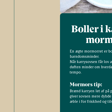
Boller i 
mormo
En ægte mormorret er boll
barndomsminder.
Når karrysovsen får lov a
duften minder om hverda
tempo.
Mormors tip:
Brænd karryen let af på 
giver sovsen mere dybde 
æble i for friskhed og ti