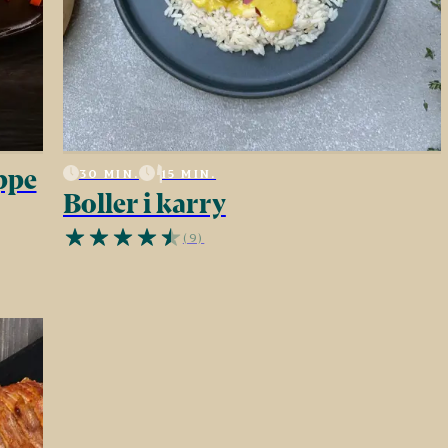
ppe
30 MIN.
15 MIN.
Boller i karry
(9)