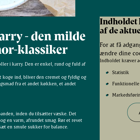
Indholdet 
af de aktue
karry - den milde
For at få adgan
r-klassiker
ændre dine coo
Indholdet kræver a
er i karry. Den er enkel, rund og fuld af
Statistik
t koge ind, bliver den cremet og fyldig og
gsmad fra et andet køkken, et andet
Funktionelle
Markedsføri
panden, inden du tilsætter væske. Det
og en varm, afrundet smag. Rør et revet
lsæt en smule sukker for balance.