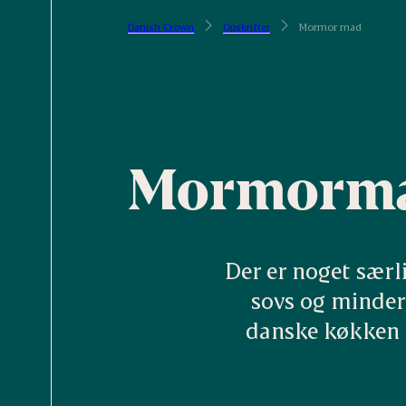
Danish Crown
Opskrifter
Mormor mad
Mormormad 
Der er noget særl
sovs og minder
danske køkken -