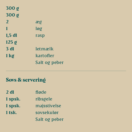
300 g
300 g
2
æg
1
løg
1,5 dl
rasp
125 g
3 dl
letmælk
1 kg
kartofler
Salt og peber
Sovs & servering
2 dl
fløde
1 spsk.
ribsgele
1 spsk.
majsstivelse
1 tsk.
sovsekulør
Salt og peber