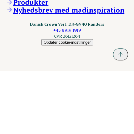
Produkter
nordicspoor.com
Nyhedsbrev med madinspiration
Scanhide.dk
Sokolow.pl
Danish Crown Vej 1, DK-8940 Randers
+45 8919 1919
CVR 26121264
Opdater cookie-indstillinger