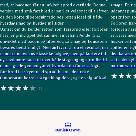
med, at baconen får en lækker, sprød overflade. Denne
smage. En rig
version med små farsbrød er særligt velegnet til airfryer,
udgangspunkt
da den korte tilberedningstid gør retten ideel til både
opskrifter, s
hverdagsmad og hurtige måltider.
Forloren hare
Uanset om du kender retten som farsbrød eller forloren
forloren hare
hare, er princippet det samme: en velsmagende fars,
serveres med
omviklet med bacon og tilberedt, så smag og konsistens
husker rette
bevares bedst muligt. Med airfryer får du et resultat, der
spiller en vi
minder om ovnens klassiske udgave, men på kortere tid
den karakter
og med mere kontrol over både stegning og sprødhed. I
salte, det fy
denne guide gennemgår vi, hvordan du får et saftigt
mormors forl
farsbrød i airfryer med sprød bacon, den rette
temperatur, korrekt stegetid og de vigtigste valg af kød.
(3)