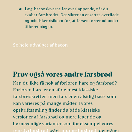
Læg baconskiverne let overlappende, når du
svøber farsbrødet. Det sikrer en ensartet overflade
og mindsker risikoen for, at farsen tørrer ud under
tilberedningen.
Se hele udvalget af bacon
Prøv også vores andre farsbrød
Kan du ikke få nok af forloren hare og farsbrød?
Forloren hare er en af de mest klassiske
farsbrødsretter, men fars er en alsidig base, som
kan varieres på mange måder. I vores
opskriftsamling finder du både klassiske
versioner af farsbrød og mere legende og
børnevenlige varianter som for eksempel vores
rensdyrfarsbrød
og et
mumie farsbrød
, der egner