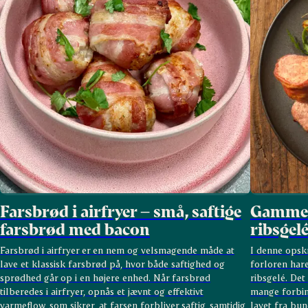
Farsbrød i airfryer – små, saftige
Gammel
farsbrød med bacon
ribsgel
Farsbrød i airfryer er en nem og velsmagende måde at
I denne opskr
lave et klassisk farsbrød på, hvor både saftighed og
forloren hare
sprødhed går op i en højere enhed. Når farsbrød
ribsgelé. De
tilberedes i airfryer, opnås et jævnt og effektivt
mange forbi
varmeflow, som sikrer, at farsen forbliver saftig, samtidig
lavet fra bu