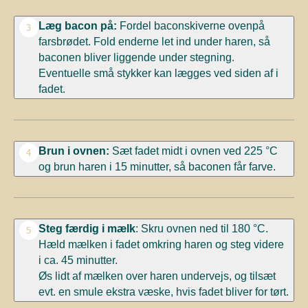
Læg bacon på:
Fordel baconskiverne ovenpå
3
farsbrødet. Fold enderne let ind under haren, så
baconen bliver liggende under stegning.
Eventuelle små stykker kan lægges ved siden af i
fadet.
Brun i ovnen:
Sæt fadet midt i ovnen ved 225 °C
4
og brun haren i 15 minutter, så baconen får farve.
Steg færdig i mælk
: Skru ovnen ned til 180 °C.
5
Hæld mælken i fadet omkring haren og steg videre
i ca. 45 minutter.
Øs lidt af mælken over haren undervejs, og tilsæt
evt. en smule ekstra væske, hvis fadet bliver for tørt.