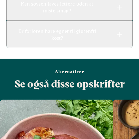
Kan sovsen laves lettere uden at
miste smag?
Er forloren hare egnet til glutenfri
kost?
Alternativer
Se også disse opskrifter