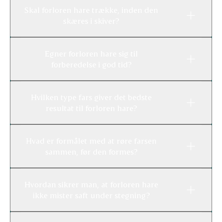
Skal forloren hare trække, inden den
skæres i skiver?
Egner forloren hare sig til
forberedelse i god tid?
Hvilken type fars giver det bedste
resultat til forloren hare?
Hvad er formålet med at røre farsen
sammen, før den formes?
Hvordan sikrer man, at forloren hare
ikke mister saft under stegning?