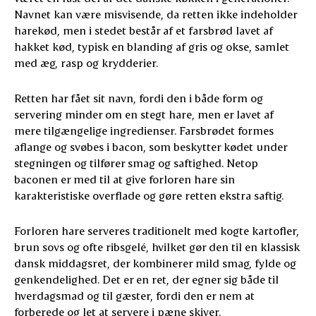
Navnet kan være misvisende, da retten ikke indeholder
harekød, men i stedet består af et farsbrød lavet af
hakket kød, typisk en blanding af gris og okse, samlet
med æg, rasp og krydderier.
Retten har fået sit navn, fordi den i både form og
servering minder om en stegt hare, men er lavet af
mere tilgængelige ingredienser. Farsbrødet formes
aflange og svøbes i bacon, som beskytter kødet under
stegningen og tilfører smag og saftighed. Netop
baconen er med til at give forloren hare sin
karakteristiske overflade og gøre retten ekstra saftig.
Forloren hare serveres traditionelt med kogte kartofler,
brun sovs og ofte ribsgelé, hvilket gør den til en klassisk
dansk middagsret, der kombinerer mild smag, fylde og
genkendelighed. Det er en ret, der egner sig både til
hverdagsmad og til gæster, fordi den er nem at
forberede og let at servere i pæne skiver.