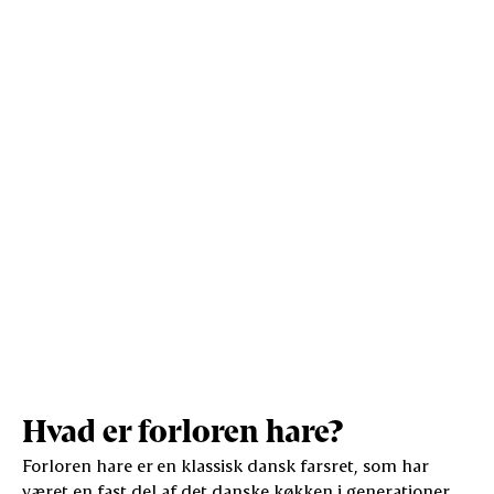
Protein (g)
5,4
33,9
Vis mere
Salt (g)
2,6
16,6
Hvad er forloren hare?
Forloren hare er en klassisk dansk farsret, som har
været en fast del af det danske køkken i generationer.