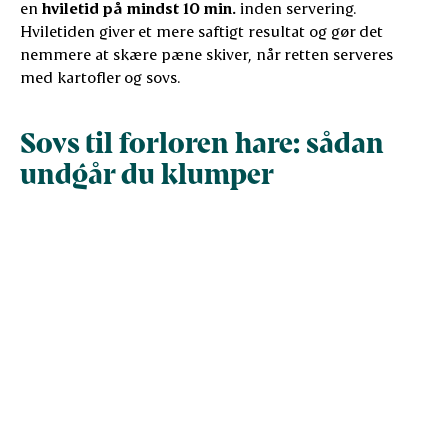
en
hviletid på mindst 10 min.
inden servering.
Hviletiden giver et mere saftigt resultat og gør det
nemmere at skære pæne skiver, når retten serveres
med kartofler og sovs.
Sovs til forloren hare: sådan
undgår du klumper
Hvis sovsen er...
Kan du gøre dette
For tyk
Tilsæt lidt ekstra væske
For tynd
Lad den koge lidt længere
Smag flad
Justér med ribsgelé eller salt