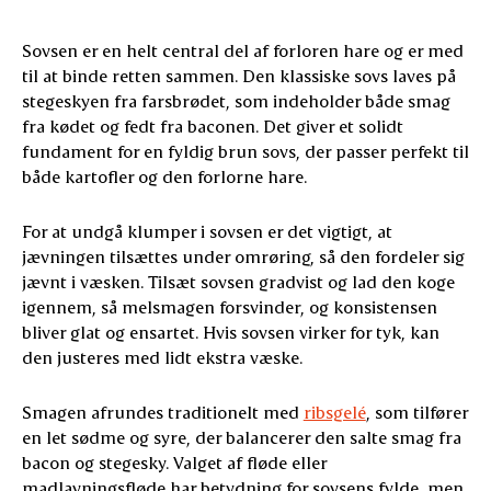
Sovsen er en helt central del af forloren hare og er med
til at binde retten sammen. Den klassiske sovs laves på
stegeskyen fra farsbrødet, som indeholder både smag
fra kødet og fedt fra baconen. Det giver et solidt
fundament for en fyldig brun sovs, der passer perfekt til
både kartofler og den forlorne hare.
For at undgå klumper i sovsen er det vigtigt, at
jævningen tilsættes under omrøring, så den fordeler sig
jævnt i væsken. Tilsæt sovsen gradvist og lad den koge
igennem, så melsmagen forsvinder, og konsistensen
bliver glat og ensartet. Hvis sovsen virker for tyk, kan
den justeres med lidt ekstra væske.
Smagen afrundes traditionelt med
ribsgelé
, som tilfører
en let sødme og syre, der balancerer den salte smag fra
bacon og stegesky. Valget af fløde eller
madlavningsfløde har betydning for sovsens fylde, men