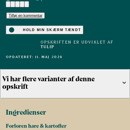
(5)
Tilføj en kommentar
HOLD MIN SKÆRM TÆNDT
OPSKRIFTEN ER UDVIKLET AF
TULIP
OPDATERET: 11. MAJ 2026
Vi har flere varianter af denne
opskrift
Gammeldags
Farsbrød i
Farsbrød med
Fo
Ingredienser
forloren hare
airfryer
bacon
ha
ba
(2)
(3)
(1)
gr
Forloren hare & kartofler