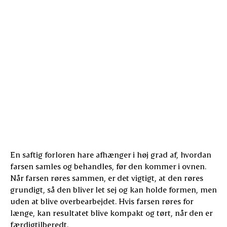
Æg
Binder farsen og giver struktur
Rasp
Suger væske og gør farsen saftig
Mælk
Tilfører fugt og blødhed
Bacon
Beskytter farsen og giver smag
En saftig forloren hare afhænger i høj grad af, hvordan
farsen samles og behandles, før den kommer i ovnen.
Når farsen røres sammen, er det vigtigt, at den røres
grundigt, så den bliver let sej og kan holde formen, men
uden at blive overbearbejdet. Hvis farsen røres for
længe, kan resultatet blive kompakt og tørt, når den er
færdigtilberedt.