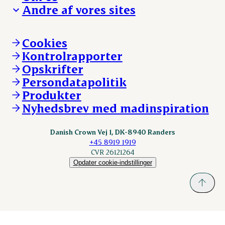
Arbejd med os
Andre af vores sites
Whistleblower
Ansvarlighed og nøgletal
Ledige stillinger
Hvem er vi
Øvrige henvendelser
Mød Danish Crown
Brand og visuel identitet
Andelsejere - gris
Vi går forrest
Andelsejere - kreatur
Cookies
Vores resultater
Danishcrownprofessional.com
Kontrolrapporter
Vores lokationer
DAT-Schaub.com
Opskrifter
Kontakt
ESS-FOOD.com
Persondatapolitik
Fonden Dansk Gastronomi
KLS.se
Produkter
nordicspoor.com
Nyhedsbrev med madinspiration
Scanhide.dk
Sokolow.pl
Danish Crown Vej 1, DK-8940 Randers
+45 8919 1919
CVR 26121264
Opdater cookie-indstillinger