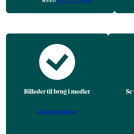
Mobil
+45 2774 4389
Billeder til brug i medier
Se
Download billeder