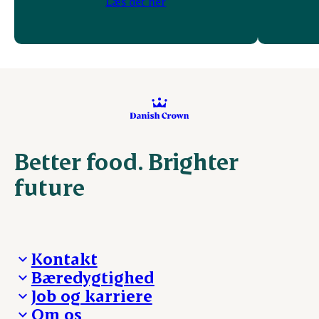
Læs det her
Better food. Brighter
future
Kontakt
Bæredygtighed
Besøg Danish Crown
Job og karriere
Presse og nyheder
Fra jord til bord
Om os
Reklamationer
Hverdagen