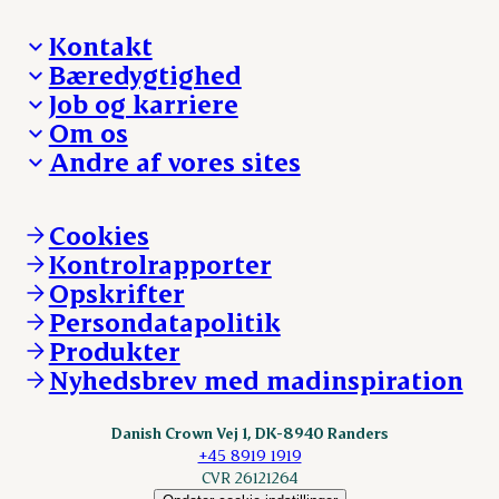
Kontakt
Bæredygtighed
Besøg Danish Crown
Job og karriere
Presse og nyheder
Fra jord til bord
Om os
Reklamationer
Hverdagen
Arbejd med os
Andre af vores sites
Whistleblower
Ansvarlighed og nøgletal
Ledige stillinger
Hvem er vi
Øvrige henvendelser
Mød Danish Crown
Brand og visuel identitet
Andelsejere - gris
Vi går forrest
Andelsejere - kreatur
Cookies
Vores resultater
Danishcrownprofessional.com
Kontrolrapporter
Vores lokationer
DAT-Schaub.com
Opskrifter
Kontakt
ESS-FOOD.com
Persondatapolitik
Fonden Dansk Gastronomi
KLS.se
Produkter
nordicspoor.com
Nyhedsbrev med madinspiration
Scanhide.dk
Sokolow.pl
Danish Crown Vej 1, DK-8940 Randers
+45 8919 1919
CVR 26121264