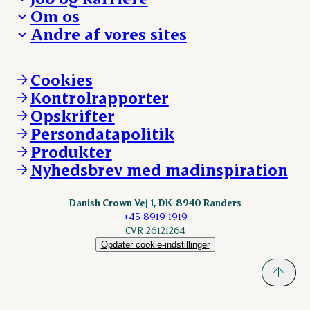
Presse og nyheder
Fra jord til bord
Om os
Reklamationer
Hverdagen
Arbejd med os
Andre af vores sites
Whistleblower
Ansvarlighed og nøgletal
Ledige stillinger
Hvem er vi
Øvrige henvendelser
Mød Danish Crown
Brand og visuel identitet
Andelsejere - gris
Vi går forrest
Andelsejere - kreatur
Cookies
Vores resultater
Danishcrownprofessional.com
Kontrolrapporter
Vores lokationer
DAT-Schaub.com
Opskrifter
Kontakt
ESS-FOOD.com
Persondatapolitik
Fonden Dansk Gastronomi
KLS.se
Produkter
nordicspoor.com
Nyhedsbrev med madinspiration
Scanhide.dk
Sokolow.pl
Danish Crown Vej 1, DK-8940 Randers
+45 8919 1919
CVR 26121264
Opdater cookie-indstillinger