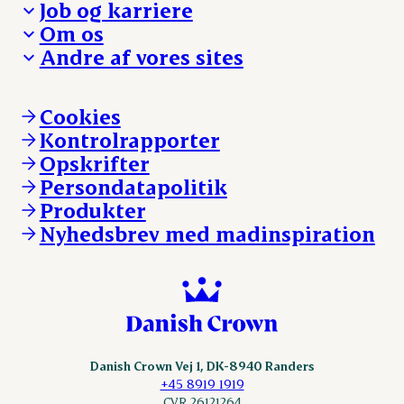
Job og karriere
Presse og nyheder
Fra jord til bord
Om os
Reklamationer
Hverdagen
Arbejd med os
Andre af vores sites
Whistleblower
Ansvarlighed og nøgletal
Ledige stillinger
Hvem er vi
Øvrige henvendelser
Mød Danish Crown
Brand og visuel identitet
Andelsejere - gris
Vi går forrest
Andelsejere - kreatur
Cookies
Vores resultater
Danishcrownprofessional.com
Kontrolrapporter
Vores lokationer
DAT-Schaub.com
Opskrifter
Kontakt
ESS-FOOD.com
Persondatapolitik
Fonden Dansk Gastronomi
KLS.se
Produkter
nordicspoor.com
Nyhedsbrev med madinspiration
Scanhide.dk
Sokolow.pl
Danish Crown Vej 1, DK-8940 Randers
+45 8919 1919
CVR 26121264