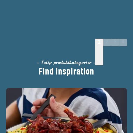
1
2
3
4
- Tulip produktkategorier -
Få inspiration til Slow Cooked
Find inspiration