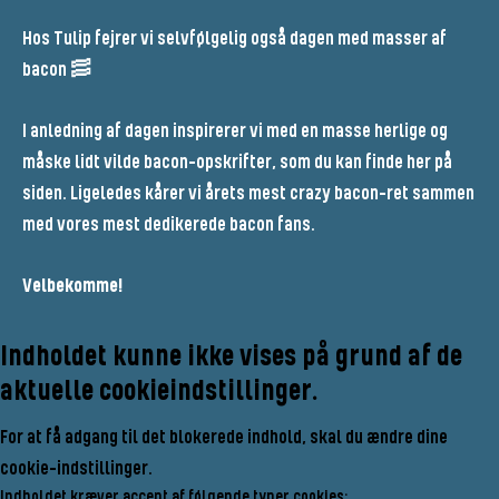
Hos Tulip fejrer vi selvfølgelig også dagen med masser af
bacon 🥓
I anledning af dagen inspirerer vi med en masse herlige og
måske lidt vilde bacon-opskrifter, som du kan finde her på
siden. Ligeledes kårer vi årets mest crazy bacon-ret sammen
med vores mest dedikerede bacon fans.
Velbekomme!
Indholdet kunne ikke vises på grund af de
aktuelle cookieindstillinger.
For at få adgang til det blokerede indhold, skal du ændre dine
cookie-indstillinger.
Indholdet kræver accept af følgende typer cookies: