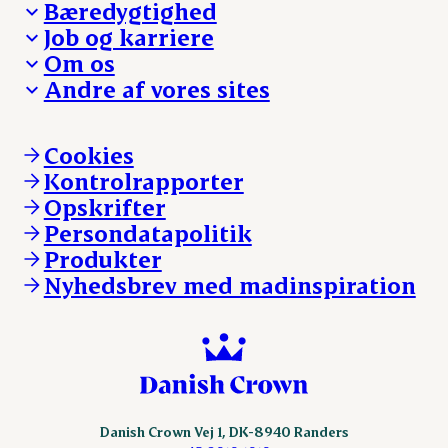
Bæredygtighed
Besøg Danish Crown
Job og karriere
Presse og nyheder
Fra jord til bord
Om os
Reklamationer
Hverdagen
Arbejd med os
Andre af vores sites
Whistleblower
Ansvarlighed og nøgletal
Ledige stillinger
Hvem er vi
Øvrige henvendelser
Mød Danish Crown
Brand og visuel identitet
Andelsejere - gris
Vi går forrest
Andelsejere - kreatur
Cookies
Vores resultater
Danishcrownprofessional.com
Kontrolrapporter
Vores lokationer
DAT-Schaub.com
Opskrifter
Kontakt
ESS-FOOD.com
Persondatapolitik
Fonden Dansk Gastronomi
KLS.se
Produkter
nordicspoor.com
Nyhedsbrev med madinspiration
Scanhide.dk
Sokolow.pl
Danish Crown Vej 1, DK-8940 Randers