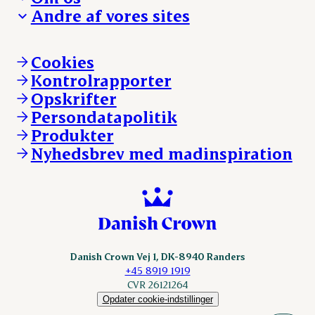
Hverdagen
Arbejd med os
Andre af vores sites
Whistleblower
Ansvarlighed og nøgletal
Ledige stillinger
Hvem er vi
Øvrige henvendelser
Mød Danish Crown
Brand og visuel identitet
Andelsejere - gris
Vi går forrest
Andelsejere - kreatur
Cookies
Vores resultater
Danishcrownprofessional.com
Kontrolrapporter
Vores lokationer
DAT-Schaub.com
Opskrifter
Kontakt
ESS-FOOD.com
Persondatapolitik
Fonden Dansk Gastronomi
KLS.se
Produkter
nordicspoor.com
Nyhedsbrev med madinspiration
Scanhide.dk
Sokolow.pl
Danish Crown Vej 1, DK-8940 Randers
+45 8919 1919
CVR 26121264
Opdater cookie-indstillinger