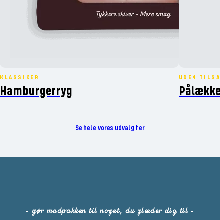
KLASSIKER
UDEN TILS
Hamburgerryg
Pålække
Se hele vores udvalg her
- gør madpakken til noget, du glæder dig til -