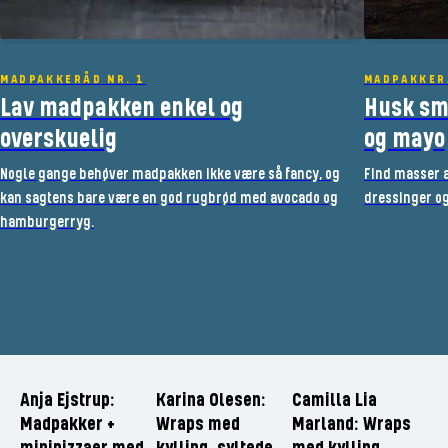
MADPAKKERÅD NR. 1
MADPAKKER
Lav madpakken enkel og
Husk sm
overskuelig
og mayo
Nogle gange behøver madpakken ikke være så fancy, og
Find masser a
kan sagtens bare være en god rugbrød med avocado og
dressinger og
hamburgerryg.
Anja Ejstrup:
Karina Olesen:
Camilla Lia
Madpakker +
Wraps med
Marland: Wraps