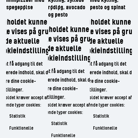
minipizzaer med
kylling, syltede
med kylling,
spegepølse
rødløg, avocado
pesto og spinat
og pesto
Indholdet kunne
Indholdet kunne
Indholdet kunne
kke vises på grund
ikke vises på grun
ikke vises på grund
f de aktuelle
af de aktuelle
af de aktuelle
ookieindstillinger.
cookieindstillinge
cookieindstillinger.
or at få adgang til det
For at få adgang til det
For at få adgang til det
lokerede indhold, skal du
blokerede indhold, skal du
blokerede indhold, skal du
ndre dine cookie-
ændre dine cookie-
ændre dine cookie-
ndstillinger.
indstillinger.
indstillinger.
ndholdet kræver accept af
Indholdet kræver accept af
ølgende typer cookies:
Indholdet kræver accept af
følgende typer cookies:
følgende typer cookies:
Statistik
Statistik
Statistik
Funktionelle
Funktionelle
Funktionelle