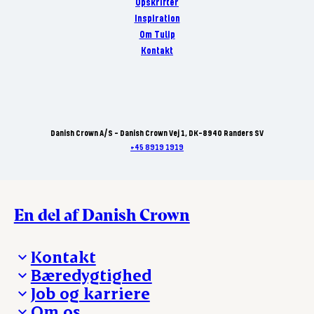
Opskrifter
Inspiration
Om Tulip
Kontakt
Danish Crown A/S - Danish Crown Vej 1, DK-8940 Randers SV
+45 8919 1919
En del af Danish Crown
Kontakt
Bæredygtighed
Besøg Danish Crown
Job og karriere
Presse og nyheder
Fra jord til bord
Om os
Reklamationer