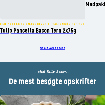
Madpakk
DEN PERFEKTE SMAGSGIVER I ITALIENSKE RETTER
Tulip Pancetta Bacon Tern 2x75g
Se alt vores bacon
- Med Tulip Bacon -
De mest besøgte opskrifter