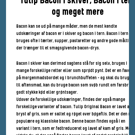
Tulip Bacon i skiver, Bacon i ter
og meget mere
Bacon kan se ud på mange måder, men de mest kendte
udskæringer af bacon er i skiver og bacon i tern. Bacon i tern
bruges ofte i tærter, supper, pastaretter og andre gode måltider
der trænger til et smagsgivende bacon-drys.
Bacon i skiver kan derimod sagtens stå for sig selv, bruges i
mange forskellige retter eller som sprødt pynt. Det er en favorit
på morgenmadsbordet og i brunchbuffeten – og skal du bruge d
til aftensmad, kan du bruge bacon som svøb rundt om farsbrød, 
godt stykke kød eller grøntsager.
Udover de forskellige udskæringer, findes der også mange
forskellige varianter af bacon. Tulip Original Bacon er lavet af
bryst af gris, som er saltet og røget over bøgeflis. Det er den me
populære og klassiske bacon. Denne bacon findes også i en
variant i tern, som er fedtreduceret og lavet af kam af gris. Men