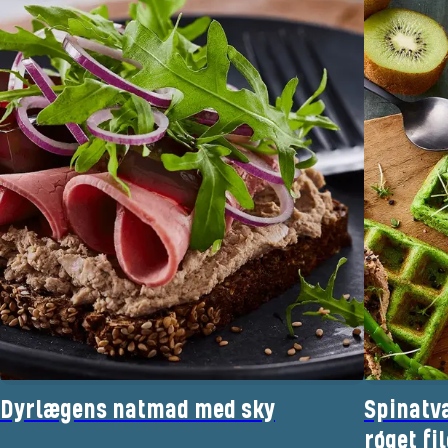
Dyrlægens natmad med sky
Spinatva
røget fil