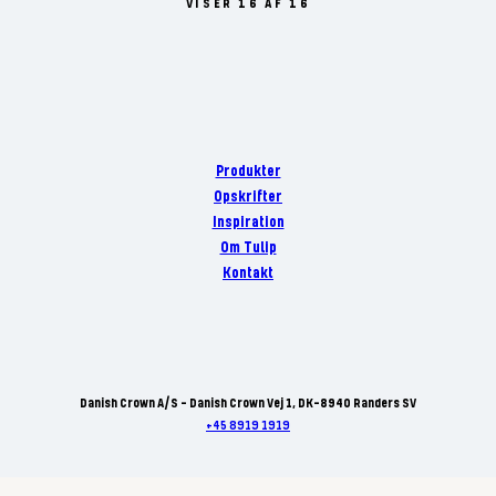
VISER 16 AF 16
Produkter
Opskrifter
Inspiration
Om Tulip
Kontakt
Danish Crown A/S - Danish Crown Vej 1, DK-8940 Randers SV
+45 8919 1919