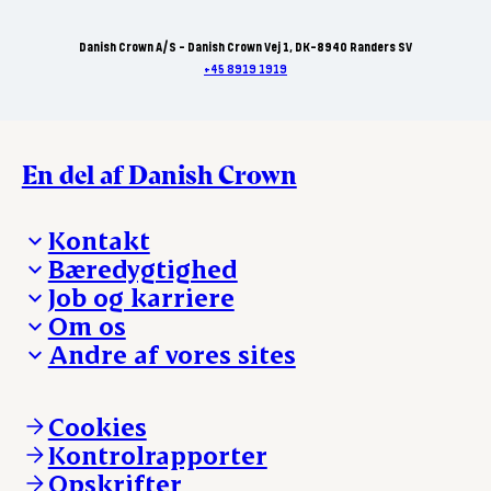
Danish Crown A/S - Danish Crown Vej 1, DK-8940 Randers SV
+45 8919 1919
En del af Danish Crown
Kontakt
Bæredygtighed
Besøg Danish Crown
Job og karriere
Presse og nyheder
Fra jord til bord
Om os
Reklamationer
Hverdagen
Arbejd med os
Andre af vores sites
Whistleblower
Ansvarlighed og nøgletal
Ledige stillinger
Hvem er vi
Øvrige henvendelser
Mød Danish Crown
Brand og visuel identitet
Andelsejere - gris
Vi går forrest
Andelsejere - kreatur
Cookies
Vores resultater
Danishcrownprofessional.com
Kontrolrapporter
Vores lokationer
DAT-Schaub.com
Opskrifter
Kontakt
ESS-FOOD.com