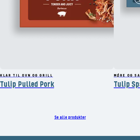
KLAR TIL OVN OG GRILL
MØRE OG S
Tulip Pulled Pork
Tulip Sp
Se alle produkter