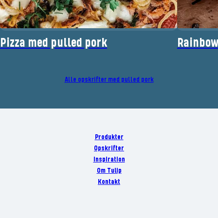
Pizza med pulled pork
Rainbow
Alle opskrifter med pulled pork
Produkter
Opskrifter
Inspiration
Om Tulip
Kontakt