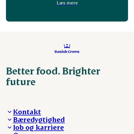
Læs mere
Better food. Brighter
future
Kontakt
Bæredygtighed
Besøg Danish Crown
Job og karriere
Presse og nyheder
Fra jord til bord