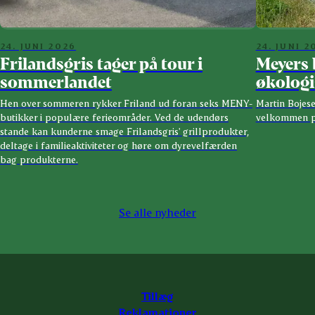
24. JUNI 2026
24. JUNI 2
Frilandsgris tager på tour i
Meyers 
sommerlandet
økologi
Hen over sommeren rykker Friland ud foran seks MENY-
Martin Bojes
butikker i populære ferieområder. Ved de udendørs
velkommen på 
stande kan kunderne smage Frilandsgris' grillprodukter,
deltage i familieaktiviteter og høre om dyrevelfærden
bag produkterne.
Se alle nyheder
Tillæg
Reklamationer