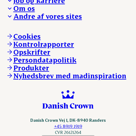
Job og karriere
Presse og nyheder
Fra jord til bord
Om os
Reklamationer
Hverdagen
Arbejd med os
Andre af vores sites
Whistleblower
Ansvarlighed og nøgletal
Ledige stillinger
Hvem er vi
Øvrige henvendelser
Mød Danish Crown
Brand og visuel identitet
Andelsejere - gris
Vi går forrest
Andelsejere - kreatur
Cookies
Vores resultater
Danishcrownprofessional.com
Kontrolrapporter
Vores lokationer
DAT-Schaub.com
Opskrifter
Kontakt
ESS-FOOD.com
Persondatapolitik
Fonden Dansk Gastronomi
KLS.se
Produkter
nordicspoor.com
Nyhedsbrev med madinspiration
Scanhide.dk
Sokolow.pl
Danish Crown Vej 1, DK-8940 Randers
+45 8919 1919
CVR 26121264