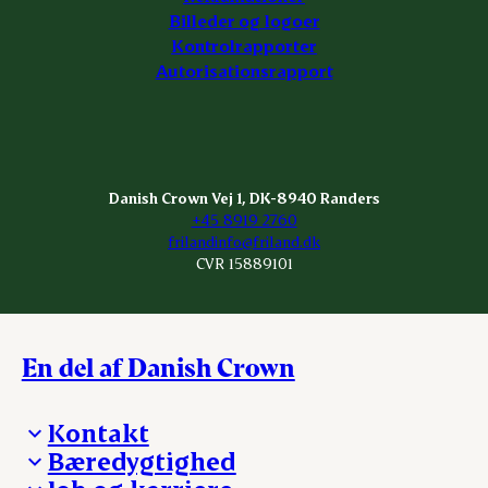
Billeder og logoer
Kontrolrapporter
Autorisationsrapport
Danish Crown Vej 1, DK-8940 Randers
+45 8919 2760
frilandinfo@friland.dk
CVR 15889101
En del af Danish Crown
Kontakt
Bæredygtighed
Besøg Danish Crown