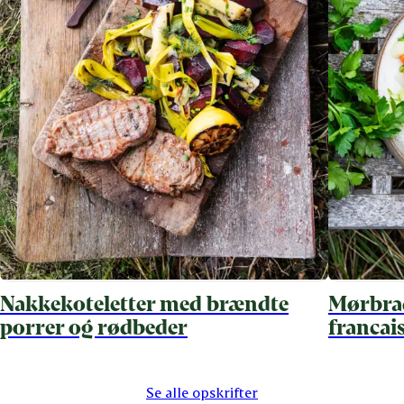
Nakkekoteletter med brændte
Mørbrad
porrer og rødbeder
francai
Se alle opskrifter