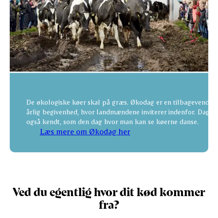
De økologiske køer skal på græs. Økodag er en tilbagevenden
årlig begivenhed, hvor landmændene inviterer indenfor. Dagen
også kendt, som den dag hvor man kan se køerne danse.
Læs mere om Økodag her
Ved du egentlig hvor dit kød kommer
fra?