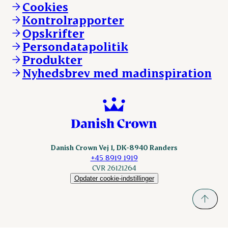
Andelsejere - kreatur
Cookies
Vores resultater
Danishcrownprofessional.com
Kontrolrapporter
Vores lokationer
DAT-Schaub.com
Opskrifter
Kontakt
ESS-FOOD.com
Persondatapolitik
Fonden Dansk Gastronomi
KLS.se
Produkter
nordicspoor.com
Nyhedsbrev med madinspiration
Scanhide.dk
Sokolow.pl
Danish Crown Vej 1, DK-8940 Randers
+45 8919 1919
CVR 26121264
Opdater cookie-indstillinger