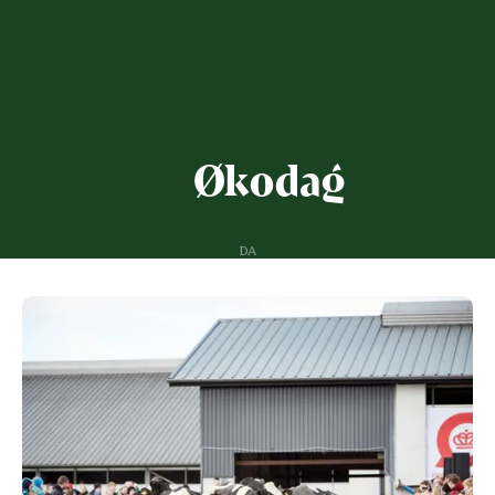
Økodag
DA