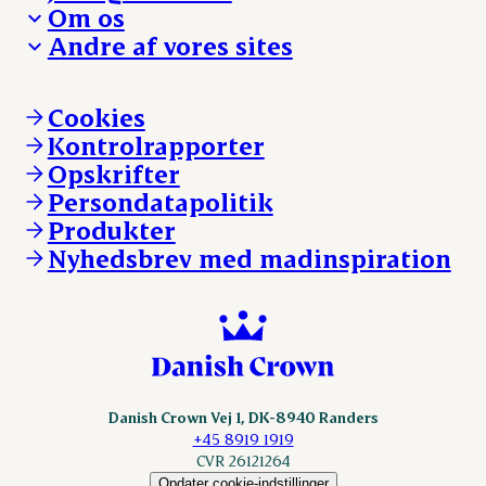
Fra jord til bord
Om os
Reklamationer
Hverdagen
Arbejd med os
Andre af vores sites
Whistleblower
Ansvarlighed og nøgletal
Ledige stillinger
Hvem er vi
Øvrige henvendelser
Mød Danish Crown
Brand og visuel identitet
Andelsejere - gris
Vi går forrest
Andelsejere - kreatur
Cookies
Vores resultater
Danishcrownprofessional.com
Kontrolrapporter
Vores lokationer
DAT-Schaub.com
Opskrifter
Kontakt
ESS-FOOD.com
Persondatapolitik
Fonden Dansk Gastronomi
KLS.se
Produkter
nordicspoor.com
Nyhedsbrev med madinspiration
Scanhide.dk
Sokolow.pl
Danish Crown Vej 1, DK-8940 Randers
+45 8919 1919
CVR 26121264
Opdater cookie-indstillinger