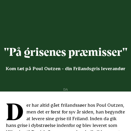
"På grisenes præmisser"
Kom tæt på Poul Outzen - din Frilandsgris leverandør
DA
D
er har altid gået frilandssøer hos Poul Outzen,
men det er først for syv år siden, han begyndte
at levere sine grise til Friland. Inden da gik
hans grise i dybstrøelse indenfor og blev leveret som