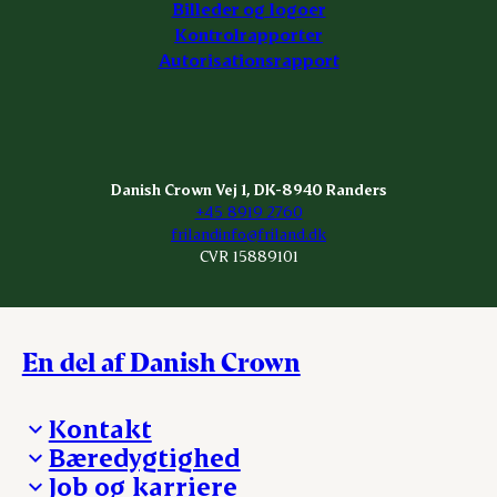
Billeder og logoer
Kontrolrapporter
Autorisationsrapport
Danish Crown Vej 1, DK-8940 Randers
+45 8919 2760
frilandinfo@friland.dk
CVR 15889101
En del af Danish Crown
Kontakt
Bæredygtighed
Besøg Danish Crown
Job og karriere
Presse og nyheder