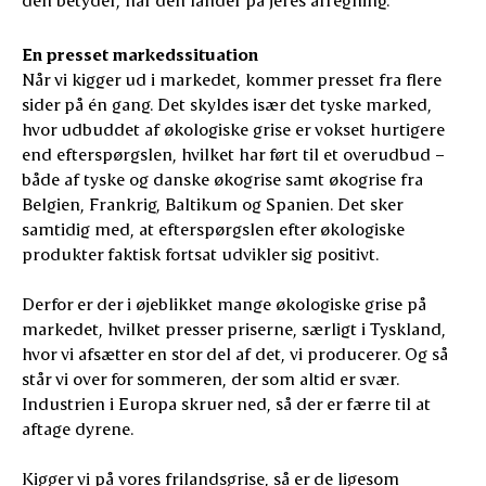
En presset markedssituation
Når vi kigger ud i markedet, kommer presset fra flere
sider på én gang. Det skyldes især det tyske marked,
hvor udbuddet af økologiske grise er vokset hurtigere
end efterspørgslen, hvilket har ført til et overudbud –
både af tyske og danske økogrise samt økogrise fra
Belgien, Frankrig, Baltikum og Spanien. Det sker
samtidig med, at efterspørgslen efter økologiske
produkter faktisk fortsat udvikler sig positivt.
Derfor er der i øjeblikket mange økologiske grise på
markedet, hvilket presser priserne, særligt i Tyskland,
hvor vi afsætter en stor del af det, vi producerer. Og så
står vi over for sommeren, der som altid er svær.
Industrien i Europa skruer ned, så der er færre til at
aftage dyrene.
Kigger vi på vores frilandsgrise, så er de ligesom