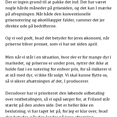
Der er ingen grund til at pakke det ind. Det har været
nogle hårde måneder på grisesiden, og det kan I mærke
på afregningen. Når både den konventionelle
grisenotering og økotillægget falder, rammer det jer
direkte ude på bedrifterne.
Og vi ved godt, hvad det betyder for jeres økonomi, når
priserne bliver presset, som vi har set siden april.
Men når vi står i en situation, hvor der er for mange dyr i
markedet, og priserne er under pres, nytter det ikke at
holde fast i en notering for enhver pris, for så risikerer vi
at stå med dyr, vi ikke får solgt. Vi skal kunne flytte os,
så vi sikrer afsætningen af det, I producerer.
Derudover har vi prioriteret den løbende udbetaling
over restbetalingen, så vi også sørger for, at Friland står
stærkt på den anden side. Det er heller ikke en
beslutning, vi har taget let på, for jeg er klar over, hvad
den betyder, når den lander på jeres afregning.