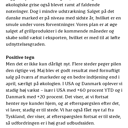
økologiske grise også blevet ramt af faldende
noteringer. Dog i mindre udstrækning. Salget på det
danske marked er på niveau med sidste år, hvilket er en
smule under vores forventninger. Vores plan er at øge
salget af grillprodukter i de kommende måneder og
skabe solid vækst i eksporten, hvilket er med til at løfte
udnyttelsesgraden.
Positive tegn
Men det er ikke kun dårligt nyt. Flere steder peger pilen
den rigtige vej. Maj blev et godt resultat med fornuftigt
salg på tværs af markeder og en bedre indtjening end i
april, særligt på økologien. I USA og Danmark oplever vi
stadig høj vækst – især i USA med +60 procent YTD og i
Danmark med +20 procent. Det viser, at vi fortsat
henter nye kunder hjem, og at efterspørgslen efter det,
vi laver, stadig er til stede. Vi har også fået nye tal fra
Tyskland, der viser, at efterspørgslen fortsat er til stede,
så udfordringen er i høj grad udbudssiden.