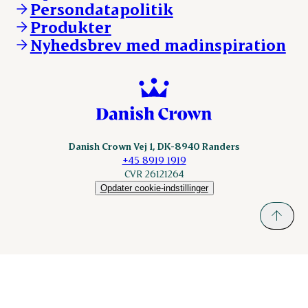
Persondatapolitik
Fonden Dansk Gastronomi
KLS.se
Produkter
nordicspoor.com
Nyhedsbrev med madinspiration
Scanhide.dk
Sokolow.pl
Danish Crown Vej 1, DK-8940 Randers
+45 8919 1919
CVR 26121264
Opdater cookie-indstillinger