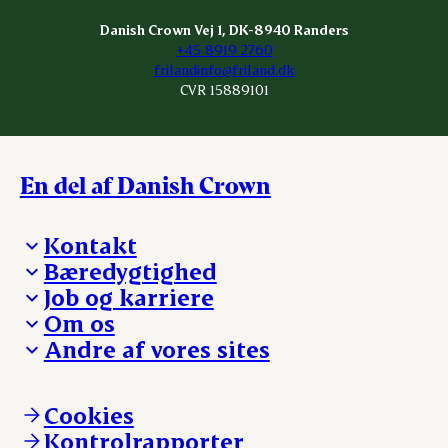
Danish Crown Vej 1, DK-8940 Randers
+45 8919 2760
frilandinfo@friland.dk
CVR 15889101
En del af Danish Crown
Kontakt
Bæredygtighed
Besøg Danish Crown
Job og karriere
Presse og nyheder
Fra jord til bord
Om os
Reklamationer
Hverdagen
Arbejd med os
Andre af vores sites
Whistleblower
Ansvarlighed og nøgletal
Ledige stillinger
Hvem er vi
Øvrige henvendelser
Mød Danish Crown
Brand og visuel identitet
Andelsejere - gris
Vi går forrest
Andelsejere - kreatur
Cookies
Vores resultater
Danishcrownprofessional.com
Kontrolrapporter
Vores lokationer
DAT-Schaub.com