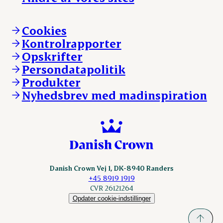
Ledige stillinger
Hvem er vi
Øvrige henvendelser
Mød Danish Crown
Brand og visuel identitet
Andelsejere - gris
Vi går forrest
Andelsejere - kreatur
Cookies
Vores resultater
Danishcrownprofessional.com
Kontrolrapporter
Vores lokationer
DAT-Schaub.com
Opskrifter
Kontakt
ESS-FOOD.com
Persondatapolitik
Fonden Dansk Gastronomi
KLS.se
Produkter
nordicspoor.com
Nyhedsbrev med madinspiration
Scanhide.dk
Sokolow.pl
Danish Crown Vej 1, DK-8940 Randers
+45 8919 1919
CVR 26121264
Opdater cookie-indstillinger