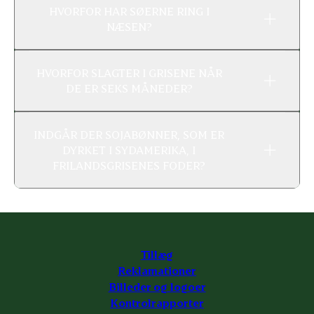
HVORFOR HAR SØERNE RING I
NÆSEN?
HVORFOR SLAGTER I GRISENE NÅR
DE ER SEKS MÅNEDER?
INDGÅR DER SOJABØNNER, SOM ER
DYRKET I SYDAMERIKA, I
FRILANDSGRISENES FODER?
Tillæg
Reklamationer
Billeder og logoer
Kontrolrapporter