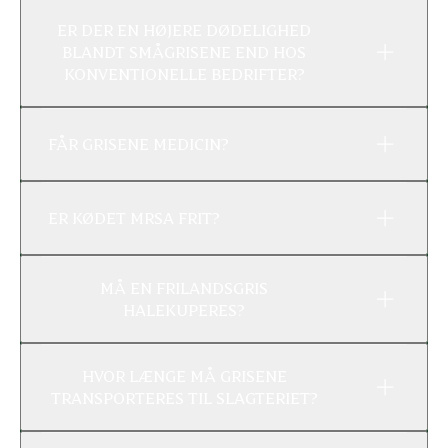
ER DER EN HØJERE DØDELIGHED
BLANDT SMÅGRISENE END HOS
KONVENTIONELLE BEDRIFTER?
FÅR GRISENE MEDICIN?
ER KØDET MRSA FRIT?
MÅ EN FRILANDSGRIS
HALEKUPERES?
HVOR LÆNGE MÅ GRISENE
TRANSPORTERES TIL SLAGTERIET?