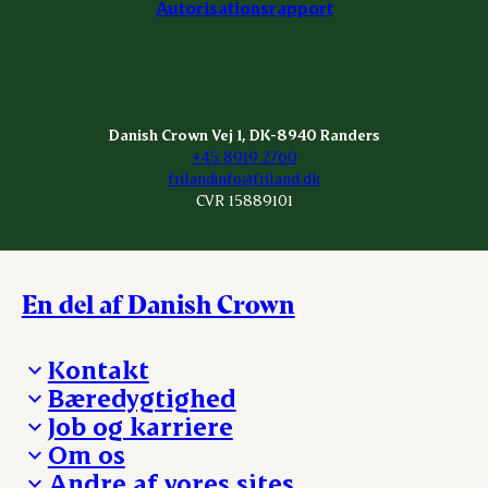
Autorisationsrapport
Danish Crown Vej 1, DK-8940 Randers
+45 8919 2760
frilandinfo@friland.dk
CVR 15889101
En del af Danish Crown
Kontakt
Bæredygtighed
Besøg Danish Crown
Job og karriere
Presse og nyheder
Fra jord til bord
Om os
Reklamationer
Hverdagen
Arbejd med os
Andre af vores sites
Whistleblower
Ansvarlighed og nøgletal