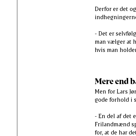
Derfor er det og
indhegningerne
- Det er selvfø
man vælger at h
hvis man holder
Mere end b
Men for Lars Jø
gode forhold i 
- En del af det
Frilandmænd spil
for, at de har d