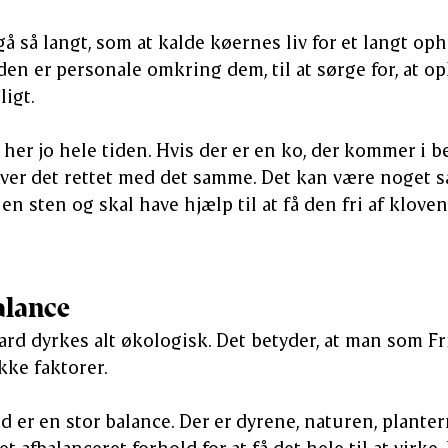
gå så langt, som at kalde køernes liv for et langt op
den er personale omkring dem, til at sørge for, at op
igt.
r her jo hele tiden. Hvis der er en ko, der kommer i 
ver det rettet med det samme. Det kan være noget s
 en sten og skal have hjælp til at få den fri af kloven
alance
rd dyrkes alt økologisk. Det betyder, at man som F
kke faktorer.
d er en stor balance. Der er dyrene, naturen, planter
t afbalanceret forhold for at få det hele til at virke