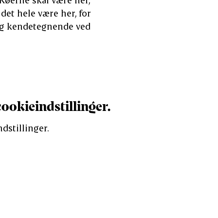
 det hele være her, for
tlig kendetegnende ved
cookieindstillinger.
dstillinger.