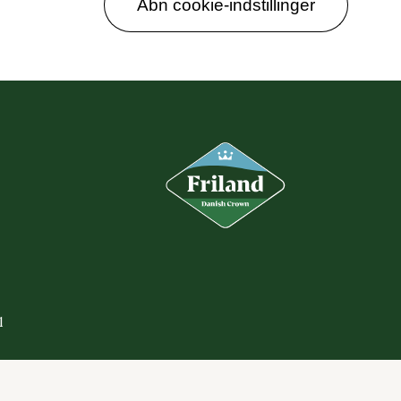
Åbn cookie-indstillinger
1