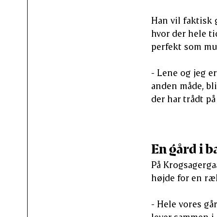
Han vil faktisk 
hvor der hele ti
perfekt som mul
- Lene og jeg e
anden måde, bli
der har trådt på
En gård i b
På Krogsagergaa
højde for en ræ
- Hele vores går
lever sammen i e