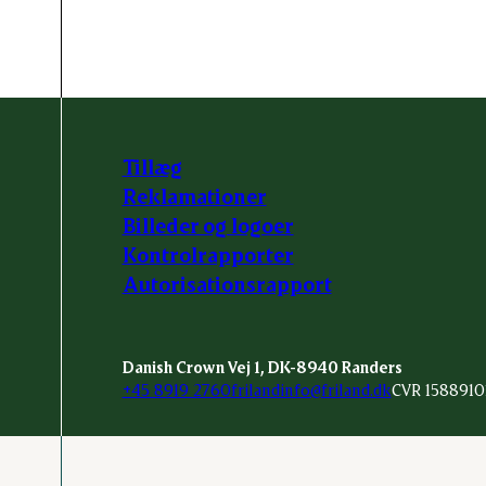
Tillæg
Reklamationer
Billeder og logoer
Kontrolrapporter
Autorisationsrapport
Danish Crown Vej 1, DK-8940 Randers
+45 8919 2760
frilandinfo@friland.dk
CVR 1588910