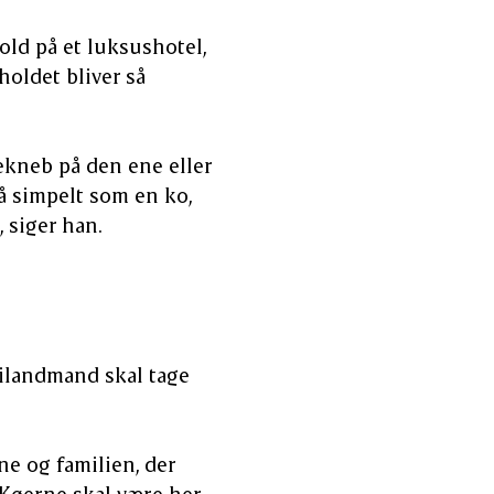
hold på et luksushotel,
holdet bliver så
bekneb på den ene eller
å simpelt som en ko,
, siger han.
rilandmand skal tage
ne og familien, der
. Køerne skal være her,