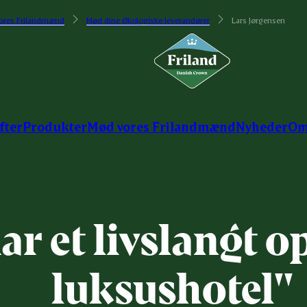
ores Frilandmænd
Mød dine Økologiske leverandører
Lars Jørgensen
fter
Produkter
Mød vores Frilandmænd
Nyheder
Om
r et livslangt o
luksushotel"