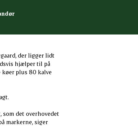
randør
ard, der ligger lidt
dsvis hjælper til på
 køer plus 80 kalve
agt.
it, som det overhovedet
på markerne, siger