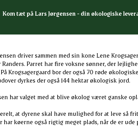
Kom tæt på Lars Jørgensen - din økologiske leve
gensen driver sammen med sin kone Lene Krogsagerga
 Randers. Parret har fire voksne sønner, der lejlighe
 På Krogsagergaard bor der også 70 røde økologiske
dover dyrkes der også 144 hektar økologisk jord.
sen har valget med at blive økolog været ganske opl
erelt, at dyrene skal have mulighed for at leve så fr
or har køerne også rigtig meget plads, når de er ude 