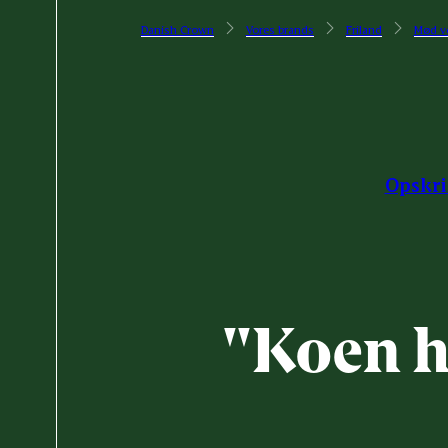
Danish Crown
Vores brands
Friland
Mød v
Opskri
"Koen ha