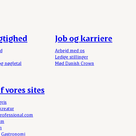
gtighed
Job og karriere
rd
Arbejd med os
Ledige stillinger
og nøgletal
Mød Danish Crown
f vores sites
gris
kreatur
rofessional.com
om
m
 Gastronomi