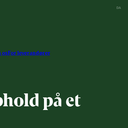
DA
 os
For leverandører
phold på et