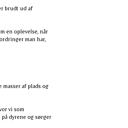
er brudt ud af
om en oplevelse, når
fordringer man har,
e masser af plads og
vor vi som
se på dyrene og sørger