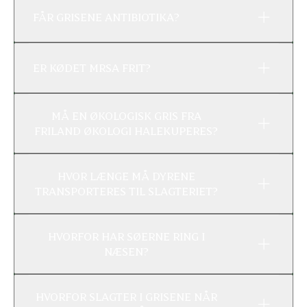
FÅR GRISENE ANTIBIOTIKA?
ER KØDET MRSA FRIT?
MÅ EN ØKOLOGISK GRIS FRA
FRILAND ØKOLOGI HALEKUPERES?
HVOR LÆNGE MÅ DYRENE
TRANSPORTERES TIL SLAGTERIET?
HVORFOR HAR SØERNE RING I
NÆSEN?
HVORFOR SLAGTER I GRISENE NÅR