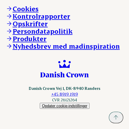
Andelsejere - gris
Vi går forrest
Andelsejere - kreatur
Cookies
Vores resultater
Danishcrownprofessional.com
Kontrolrapporter
Vores lokationer
DAT-Schaub.com
Opskrifter
Kontakt
ESS-FOOD.com
Persondatapolitik
Fonden Dansk Gastronomi
KLS.se
Produkter
nordicspoor.com
Nyhedsbrev med madinspiration
Scanhide.dk
Sokolow.pl
Danish Crown Vej 1, DK-8940 Randers
+45 8919 1919
CVR 26121264
Opdater cookie-indstillinger