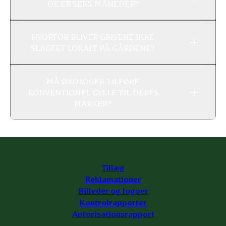
DE ER SEKS MÅNEDER?
HVORFOR BLIVER GRISENE IKKE
SLAGTET LOKALT PÅ GÅRDENE?
MÅ ØKOLOGER TILFØRE
KONVENTIONEL GYLLE TIL DERES
MARKER?
Tillæg
Reklamationer
Billeder og logoer
Kontrolrapporter
Autorisationsrapport