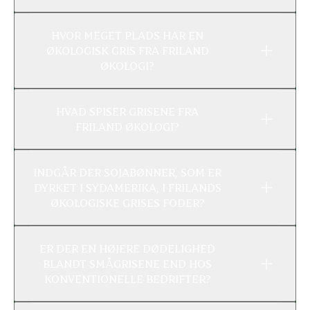
HVOR MEGET PLADS HAR EN
ØKOLOGISK GRIS FRA FRILAND
ØKOLOGI?
HVAD SPISER GRISENE FRA
FRILAND ØKOLOGI?
INDGÅR DER SOJABØNNER, SOM ER
DYRKET I SYDAMERIKA, I FRILANDS
ØKOLOGISKE GRISES FODER?
ER DER EN HØJERE DØDELIGHED
BLANDT SMÅGRISENE END HOS
KONVENTIONELLE BEDRIFTER?