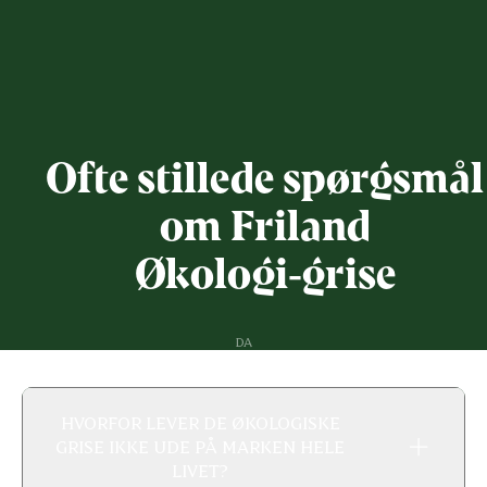
Ofte stillede spørgsmål
om Friland
Økologi‑grise
DA
HVORFOR LEVER DE ØKOLOGISKE
GRISE IKKE UDE PÅ MARKEN HELE
LIVET?