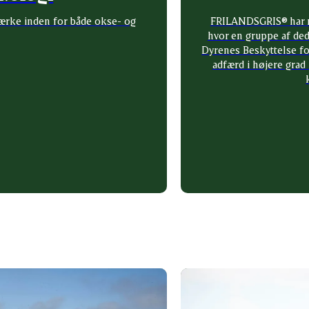
rke inden for både okse- og
FRILANDSGRIS® har rød
hvor en gruppe af de
Dyrenes Beskyttelse fo
adfærd i højere grad 