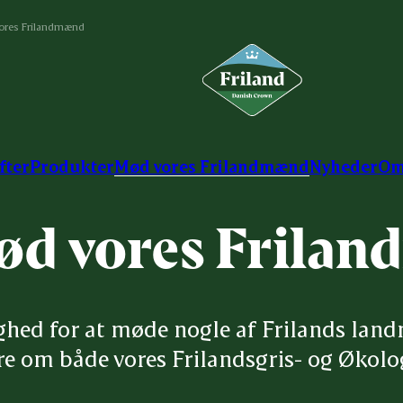
ores Frilandmænd
fter
Produkter
Mød vores Frilandmænd
Nyheder
Om
ød vores Frila
ghed for at møde nogle af Frilands land
e om både vores Frilandsgris- og Økolog