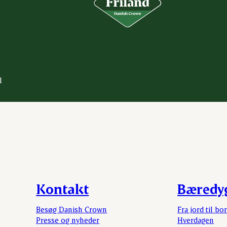
1
Kontakt
Bæredy
Besøg Danish Crown
Fra jord til bo
Presse og nyheder
Hverdagen