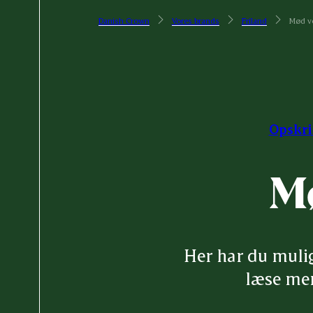
Danish Crown
Vores brands
Friland
Mød v
Opskri
M
Her har du muli
læse mer