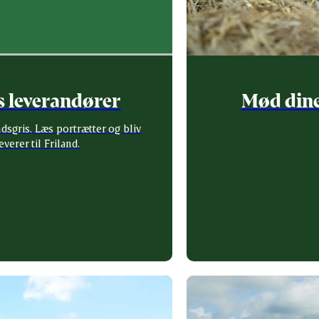
s leverandører
Mød dine
sgris. Læs portrætter og bliv
erer til Friland.