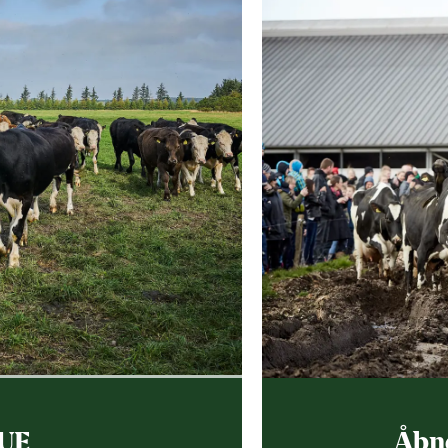
UE
Åbn