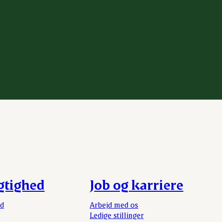
gtighed
Job og karriere
rd
Arbejd med os
Ledige stillinger