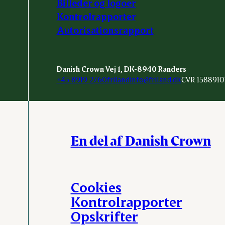
Billeder og logoer
Kontrolrapporter
Autorisationsrapport
Danish Crown Vej 1, DK-8940 Randers
+45 8919 2760
frilandinfo@friland.dk
CVR 1588910
En del af Danish Crown
Cookies
Kontrolrapporter
Opskrifter