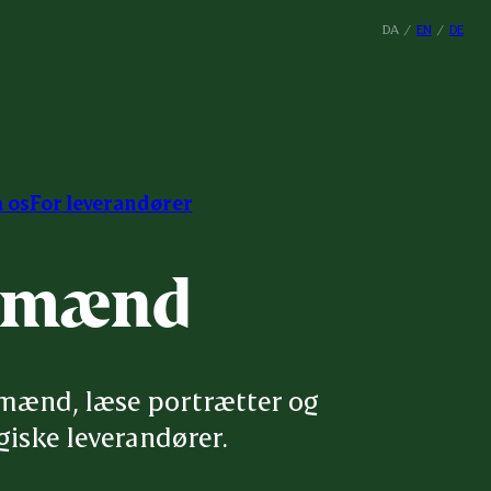
DA
/
EN
/
DE
 os
For leverandører
ndmænd
mænd, læse portrætter og 
iske leverandører.