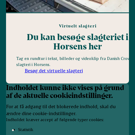
Virtuelt slagteri
Du kan besøge slagteriet i
Horsens her
Tag en rundtur i tekst, billeder og videoklip fra Danish Crowns
slagteri i Horsens.
Besøg det virtuelle slagteri
Indholdet kunne ikke vises på grund
af de aktuelle cookieindstillinger.
For at få adgang til det blokerede indhold, skal du
ændre dine cookie-indstillinger.
Indholdet kræver accept af følgende typer cookies:
Statistik