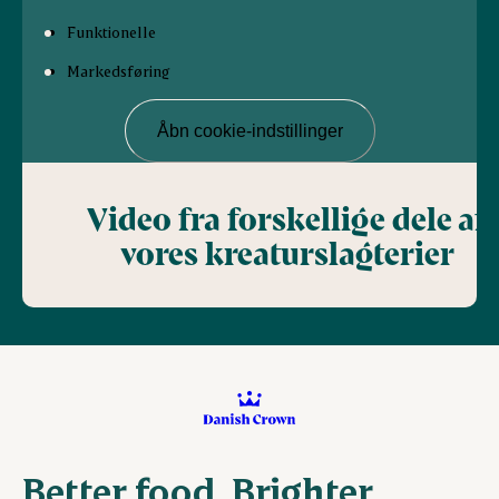
Funktionelle
Markedsføring
Åbn cookie-indstillinger
Video fra forskellige dele af
vores kreaturslagterier
Better food. Brighter