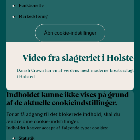
Funktionelle
Markedsføring
Åbn cookie-indstillinger
Video fra slagteriet i Holsted
Danish Crown har en af verdens mest moderne kreaturslagteri
i Holsted.
Indholdet kunne ikke vises på grund
af de aktuelle cookieindstillinger.
For at få adgang til det blokerede indhold, skal du
ændre dine cookie-indstillinger.
Indholdet kræver accept af følgende typer cookies:
Statistik