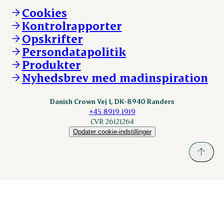
Vi går forrest
Andelsejere - kreatur
Cookies
Vores resultater
Danishcrownprofessional.com
Kontrolrapporter
Vores lokationer
DAT-Schaub.com
Opskrifter
Kontakt
ESS-FOOD.com
Persondatapolitik
Fonden Dansk Gastronomi
KLS.se
Produkter
nordicspoor.com
Nyhedsbrev med madinspiration
Scanhide.dk
Sokolow.pl
Danish Crown Vej 1, DK-8940 Randers
+45 8919 1919
CVR 26121264
Opdater cookie-indstillinger