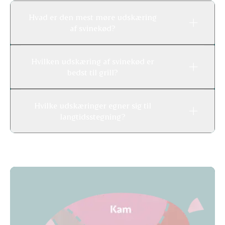
Hvad er den mest møre udskæring
af svinekød?
Hvilken udskæring af svinekød er
bedst til grill?
Hvilke udskæringer egner sig til
langtidsstegning?