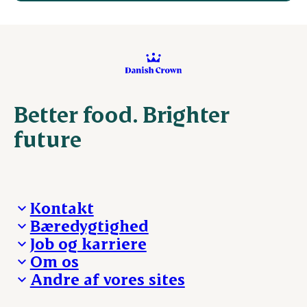
Better food. Brighter
future
Kontakt
Bæredygtighed
Besøg Danish Crown
Job og karriere
Presse og nyheder
Fra jord til bord
Om os
Reklamationer
Hverdagen
Arbejd med os
Andre af vores sites
Whistleblower
Ansvarlighed og nøgletal
Ledige stillinger
Hvem er vi
Øvrige henvendelser
Mød Danish Crown
Brand og visuel identitet
Andelsejere - gris