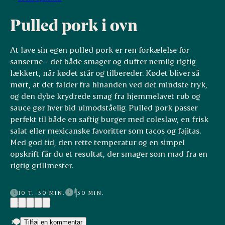
Pulled pork i ovn
At lave sin egen pulled pork er ren forkælelse for
sanserne - det både smager og dufter nemlig rigtig
lækkert, når kødet står og tilbereder. Kødet bliver så
mørt, at det falder fra hinanden ved det mindste tryk,
og den dybe krydrede smag fra hjemmelavet rub og
sauce gør hver bid uimodståelig. Pulled pork passer
perfekt til både en saftig burger med coleslaw, en frisk
salat eller mexicanske favoritter som tacos og fajitas.
Med god tid, den rette temperatur og en simpel
opskrift får du et resultat, der smager som mad fra en
rigtig grillmester.
10 T. 30 MIN.
30 MIN.
(2)
1
Tilføj en kommentar