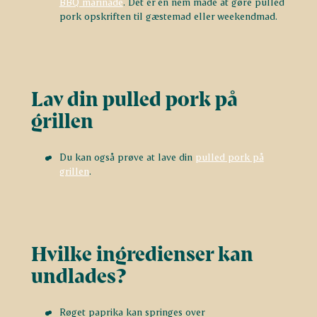
BBQ marinade
. Det er en nem måde at gøre pulled
pork opskriften til gæstemad eller weekendmad.
Lav din pulled pork på
grillen
Du kan også prøve at lave din
pulled pork på
grillen
.
Hvilke ingredienser kan
undlades?
Røget paprika kan springes over