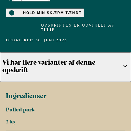
HOLD MIN SKÆRM TÆNDT
OPSKRIFTEN ER UDVIKLET AF
TULIP
OPDATERET: 30. JUNI 2026
Vi har flere varianter af denne
opskrift
Pulled pork på grill
Pulled pork til burgere
Ingredienser
(5)
(2)
Pulled pork
2 kg