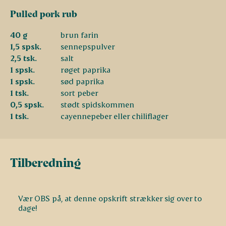
Pulled pork rub
40 g
brun farin
1,5 spsk.
sennepspulver
2,5 tsk.
salt
1 spsk.
røget paprika
1 spsk.
sød paprika
1 tsk.
sort peber
0,5 spsk.
stødt spidskommen
1 tsk.
cayennepeber eller chiliflager
Tilberedning
Vær OBS på, at denne opskrift strækker sig over to
dage!