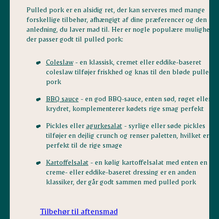
Pulled pork er en alsidig ret, der kan serveres med mange
forskellige tilbehør, afhængigt af dine præferencer og den
anledning, du laver mad til. Her er nogle populære muligheder
der passer godt til pulled pork:
Coleslaw
- en klassisk, cremet eller eddike-baseret
coleslaw tilføjer friskhed og knas til den bløde pulled
pork
BBQ sauce
- en god BBQ-sauce, enten sød, røget eller
krydret, komplementerer kødets rige smag perfekt
Pickles eller
agurkesalat
- syrlige eller søde pickles
tilføjer en dejlig crunch og renser paletten, hvilket er
perfekt til de rige smage
Kartoffelsalat
- en kølig kartoffelsalat med enten en
creme- eller eddike-baseret dressing er en anden
klassiker, der går godt sammen med pulled pork
Tilbehør til aftensmad