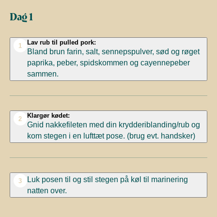
Dag 1
Lav rub til pulled pork:
1
Bland brun farin,
salt,
sennepspulver, sød og røget
paprika, peber, spidskommen og cayennepeber
sammen.
Klargør kødet:
2
Gnid nakkefileten med din krydderiblanding/rub og
kom stegen i en lufttæt pose.
(brug evt. handsker)
Luk posen til og stil stegen på køl til marinering
3
natten over.