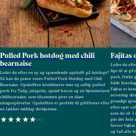
Pulled Pork hotdog med chili
Fajitas
bearnaise
Leder du efte
lige til at gå
Leder du efter en ny og spændende opskrift på hotdogs?
pork, friske 
Så kan du prøve vores Pulled Pork Hotdog med Chili
både hverdag
Bearnaise. Opskriften kombinerer mør og saftig pulled
Fajitas er ke
pork fra Tulip, jalapeño, sprød bacon og en hjemmelavet
servering dire
chilibearnaise, som tilsammen giver en skøn
grundigt ige
smagsoplevelse.
Opskriften er perfekt til grillfester eller
efter eget val
en lækker middag derhjemme.
som du vil. I
gør det hele 
(3)
Server fajita
og lad alle b