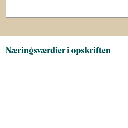
Næringsværdier i opskriften
Næringsindhold pr.
Næringsindhold 
100 g
person i opskrif
Total antal gram
100
346,2
Energi (kcal)
247,8
857,8
- Energi (kJ)
1.036,7
3.589