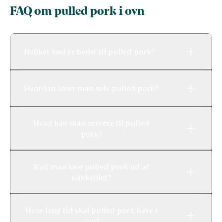
FAQ om pulled pork i ovn
Hvilket kød er bedst til pulled pork?
Hvordan laver man selv pulled pork?
Hvad kan man servere til pulled
pork?
Kan man lave pulled pork ud af
nakkefilet?
Hvor lang tid skal pulled pork have i
ovn?