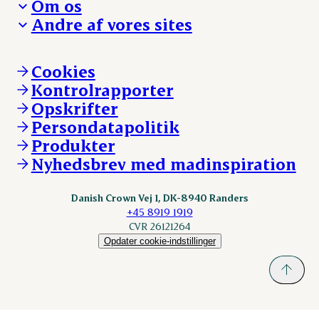
Om os
Reklamationer
Hverdagen
Arbejd med os
Andre af vores sites
Whistleblower
Ansvarlighed og nøgletal
Ledige stillinger
Hvem er vi
Øvrige henvendelser
Mød Danish Crown
Brand og visuel identitet
Andelsejere - gris
Vi går forrest
Andelsejere - kreatur
Cookies
Vores resultater
Danishcrownprofessional.com
Kontrolrapporter
Vores lokationer
DAT-Schaub.com
Opskrifter
Kontakt
ESS-FOOD.com
Persondatapolitik
Fonden Dansk Gastronomi
KLS.se
Produkter
nordicspoor.com
Nyhedsbrev med madinspiration
Scanhide.dk
Sokolow.pl
Danish Crown Vej 1, DK-8940 Randers
+45 8919 1919
CVR 26121264
Opdater cookie-indstillinger