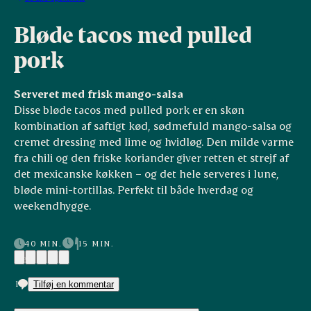
Bløde tacos med pulled
pork
Serveret med frisk mango-salsa
Disse bløde tacos med pulled pork er en skøn
kombination af saftigt kød, sødmefuld mango-salsa og
cremet dressing med lime og hvidløg. Den milde varme
fra chili og den friske koriander giver retten et strejf af
det mexicanske køkken – og det hele serveres i lune,
bløde mini-tortillas. Perfekt til både hverdag og
weekendhygge.
40 MIN.
15 MIN.
(3)
1
Tilføj en kommentar