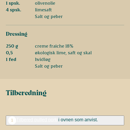
1 spsk.
olivenolie
4 spsk.
limesaft
Salt og peber
Dressing
250 g
creme fraiche 18%
0,5
økologisk lime, saft og skal
1 fed
hvidløg
Salt og peber
Tilberedning
Tilbered pulled pork
i ovnen som anvist.
1