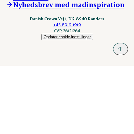
Nyhedsbrev med madinspiration
Scanhide.dk
Sokolow.pl
Danish Crown Vej 1, DK-8940 Randers
+45 8919 1919
CVR 26121264
Opdater cookie-indstillinger