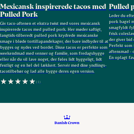
Mexicansk inspirerede tacos med
Pulled 
Pulled Pork
Leder du eft
pork bagel m
Giv taco-aftenen et ekstra twist med vores mexicansk
smagfyldt fy
inspirerede tacos med pulled pork. Her møder saftigt,
frisk colesla
langtids-tilberedt pulled pork krydrede mexicanske
der giver bid
smage i bløde tortillapandekager, der bare indbyder til at
Perfekt som f
bygges og nydes ved bordet. Disse tacos er perfekte som
aftensmad - o
weekendmad med venner og familie, som fredagshygge
En oplagt fav
eller når du vil lave noget, der føles lidt hyggeligt, lidt
festligt og en hel del lækkert. Servér med dine yndlings-
tacotilbehør og lad alle bygge deres egen version.
(1)