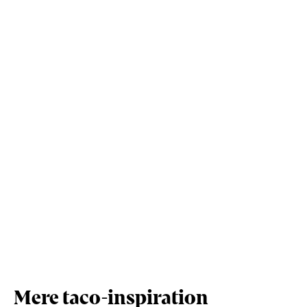
Kostfibre (g)
0,9
3,6
Protein (g)
7,1
28,5
Vis mere
Salt (g)
0,8
3,1
Mere taco-inspiration