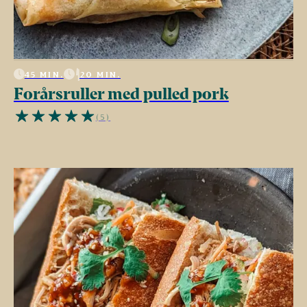
45 MIN.
20 MIN.
Forårsruller med pulled pork
(5)