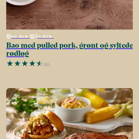
40 MIN.
15 MIN.
Bao med pulled pork, grønt og syltede
rødløg
(6)