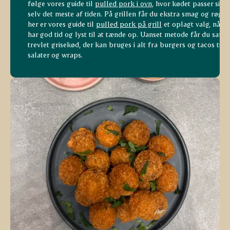
følge vores guide til
pulled pork i ovn
, hvor kødet passer sig
selv det meste af tiden. På grillen får du ekstra smag og røg, 
her er vores guide til
pulled pork på grill
et oplagt valg, når d
har god tid og lyst til at tænde op. Uanset metode får du saftig
trevlet grisekød, der kan bruges i alt fra burgers og tacos til
salater og wraps.