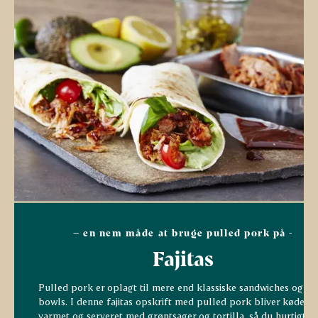
– en nem måde at bruge pulled pork på -
Fajitas
Pulled pork er oplagt til mere end klassiske sandwiches og
bowls. I denne fajitas opskrift med pulled pork bliver kødet
varmet og serveret med grøntsager og tortilla, så du hurtigt k