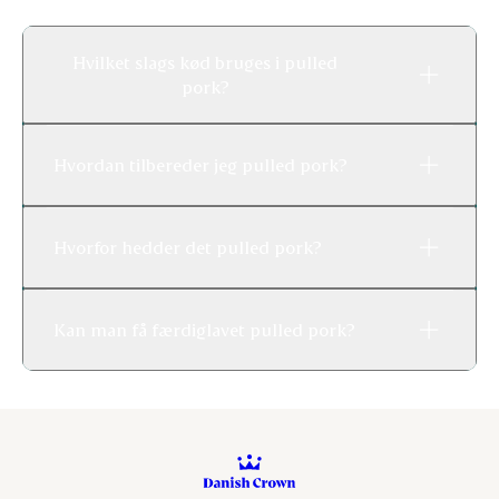
Hvilket slags kød bruges i pulled
pork?
Hvordan tilbereder jeg pulled pork?
Hvorfor hedder det pulled pork?
Kan man få færdiglavet pulled pork?