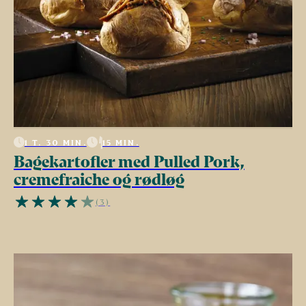
1 T. 30 MIN.
15 MIN.
Bagekartofler med Pulled Pork,
cremefraiche og rødløg
(3)