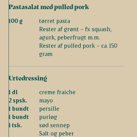
Pastasalat med pulled pork
100 g
tørret pasta
Rester af grønt – fx squash,
agurk, peberfrugt m.m.
Rester af pulled pork – ca. 150
gram
Urtedressing
1 dl
creme fraiche
2 spsk.
mayo
1 bundt
persille
1 bundt
purløg
1 tsk.
sød sennep
Salt og peber