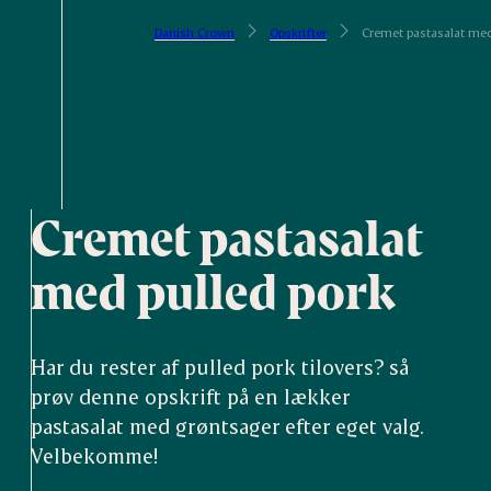
Danish Crown
Opskrifter
Cremet pastasalat med
Cremet pastasalat
med pulled pork
Har du rester af pulled pork tilovers? så
prøv denne opskrift på en lækker
pastasalat med grøntsager efter eget valg.
Velbekomme!