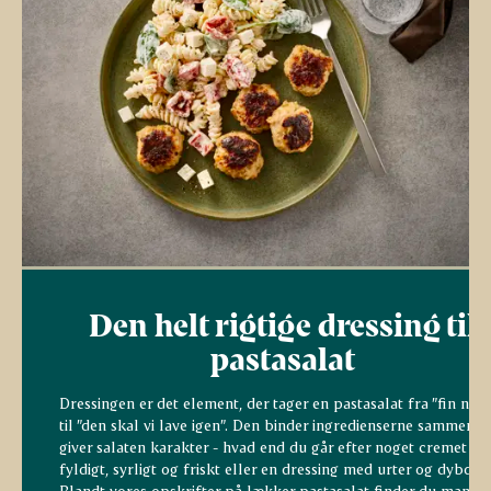
Den helt rigtige dressing til
pastasalat
Dressingen er det element, der tager en pastasalat fra ”fin nok”
til ”den skal vi lave igen”. Den binder ingredienserne sammen o
giver salaten karakter - hvad end du går efter noget cremet og
fyldigt, syrligt og friskt eller en dressing med urter og dybde.
Blandt vores opskrifter på lækker pastasalat finder du mange