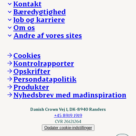
Kontakt
Bæredygtighed
Besøg Danish Crown
Job og karriere
Presse og nyheder
Fra jord til bord
Om os
Reklamationer
Hverdagen
Arbejd med os
Andre af vores sites
Whistleblower
Ansvarlighed og nøgletal
Ledige stillinger
Hvem er vi
Øvrige henvendelser
Mød Danish Crown
Brand og visuel identitet
Andelsejere - gris
Vi går forrest
Andelsejere - kreatur
Cookies
Vores resultater
Danishcrownprofessional.com
Kontrolrapporter
Vores lokationer
DAT-Schaub.com
Opskrifter
Kontakt
ESS-FOOD.com
Persondatapolitik
Fonden Dansk Gastronomi
KLS.se
Produkter
nordicspoor.com
Nyhedsbrev med madinspiration
Scanhide.dk
Sokolow.pl
Danish Crown Vej 1, DK-8940 Randers
+45 8919 1919
CVR 26121264
Opdater cookie-indstillinger