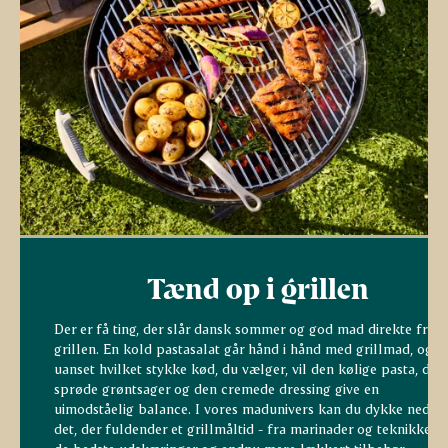
Tænd op i grillen
Der er få ting, der slår dansk sommer og god mad direkte fra
grillen. En kold pastasalat går hånd i hånd med grillmad, og
uanset hvilket stykke kød, du vælger, vil den kølige pasta, de
sprøde grøntsager og den cremede dressing give en
uimodståelig balance. I vores madunivers kan du dykke ned i a
det, der fuldender et grillmåltid - fra marinader og teknikker ti