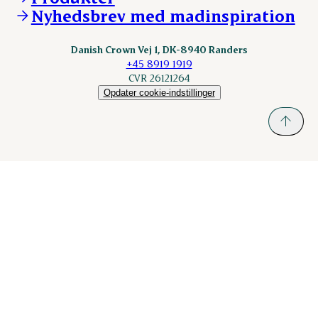
nordicspoor.com
Nyhedsbrev med madinspiration
Scanhide.dk
Sokolow.pl
Danish Crown Vej 1, DK-8940 Randers
+45 8919 1919
CVR 26121264
Opdater cookie-indstillinger