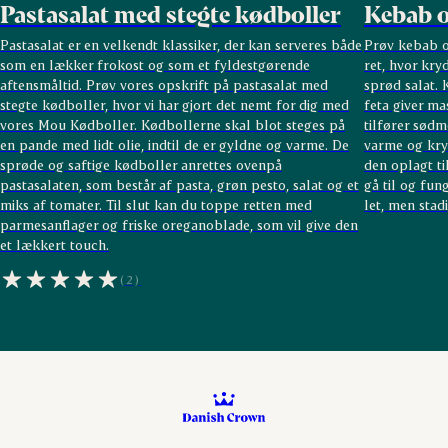
Pastasalat med stegte kødboller
Kebab o
Pastasalat er en velkendt klassiker, der kan serveres både
Prøv kebab o
som en lækker frokost og som et fyldestgørende
ret, hvor kr
aftensmåltid.
Prøv vores opskrift på pastasalat med
sprød salat. 
stegte kødboller, hvor vi har gjort det nemt for dig med
feta giver m
vores Mou Kødboller. Kødbollerne skal blot steges på
tilfører sødm
en pande med lidt olie, indtil de er gyldne og varme. De
varme og kry
sprøde og saftige kødboller anrettes ovenpå
den oplagt ti
pastasalaten, som består af pasta, grøn pesto, salat og et
gå til og fun
miks af tomater. Til slut kan du toppe retten med
let, men stad
parmesanflager og friske oreganoblade, som vil give den
et lækkert touch.
(2)