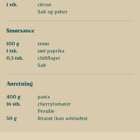
1 stk.
citron
Salt og peber
Smørsauce
100 g
smør
1 tsk.
sød paprika
0,5 tsk.
chiliflager
Salt
Anretning
400 g
pasta
16 stk.
cherrytomater
Persille
50 g
fetaost (kan udelades)