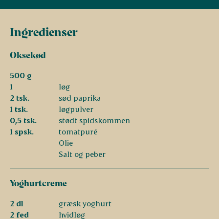
Ingredienser
Oksekød
500 g
1
løg
2 tsk.
sød paprika
1 tsk.
løgpulver
0,5 tsk.
stødt spidskommen
1 spsk.
tomatpuré
Olie
Salt og peber
Yoghurtcreme
2 dl
græsk yoghurt
2 fed
hvidløg