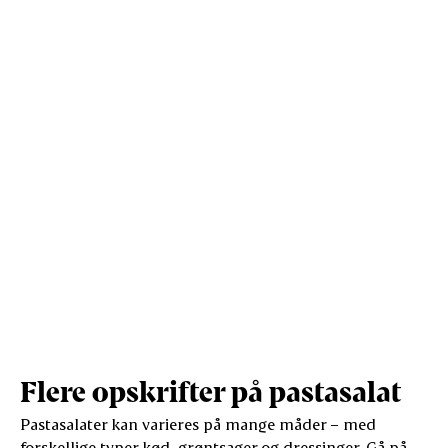
Protein (g)
4,2
19,6
Vis mere
Salt (g)
0,3
1,3
Flere opskrifter på pastasalat
Pastasalater kan varieres på mange måder – med
forskellige typer kød, grøntsager og dressinger. Gå på