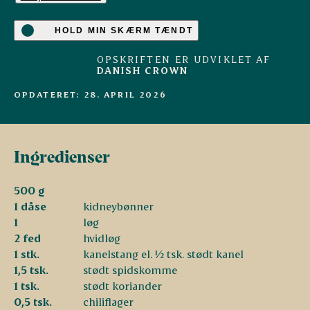
HOLD MIN SKÆRM TÆNDT
OPSKRIFTEN ER UDVIKLET AF
DANISH CROWN
OPDATERET: 28. APRIL 2026
Ingredienser
500 g
1 dåse
kidneybønner
1
løg
2 fed
hvidløg
1 stk.
kanelstang el. ½ tsk. stødt kanel
1,5 tsk.
stødt spidskomme
1 tsk.
stødt koriander
0,5 tsk.
chiliflager