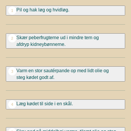
Pil og hak løg og hvidløg.
1
Skær peberfrugterne ud i mindre tern og
2
afdryp
kidneybønnerne.
Varm en stor sautérpande op med lidt olie
og
3
s
teg
kødet godt af.
Læg kødet til side i en skål.
4