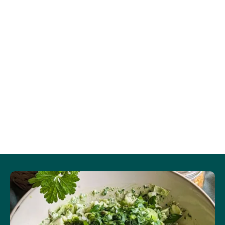
Protein (g)
1,8
8,9
Vis mere
Salt (g)
0,5
2,7