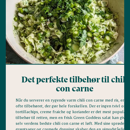
Det perfekte tilbehør til chili
con carne
Når du serverer en rygende varm chili con carne med ris, er de
ofte tilbehøret, der gør hele forskellen. Der er ingen tvivl om, 
tortillachips, creme fraiche og koriander er det mest populær
tilbehør til retten, men en frisk Green Goddess salat kan give
selv verdens bedste chili con carne et løft. Med sine sprøde
grøntsager og cremede dressing skaber den en uimodståelig