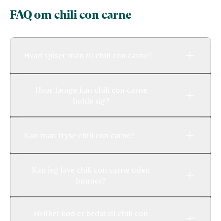
FAQ om chili con carne
Hvad spiser man til chili con carne?
Hvor længe kan chili con carne
holde sig?
Kan man fryse chili con carne?
Kan jeg lave chili con carne uden
bønner?
Hvilket kød er bedst til chili con