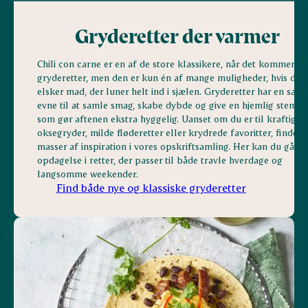
Gryderetter der varmer
Chili con carne er en af de store klassikere, når det kommer til
gryderetter, men den er kun én af mange muligheder, hvis du
elsker mad, der luner helt ind i sjælen. Gryderetter har en særl
evne til at samle smag, skabe dybde og give en hjemlig stemni
som gør aftenen ekstra hyggelig. Uanset om du er til kraftige
oksegryder, milde fløderetter eller krydrede favoritter, finder 
masser af inspiration i vores opskriftsamling. Her kan du gå på
opdagelse i retter, der passer til både travle hverdage og
langsomme weekender.
Find både nye og klassiske gryderetter