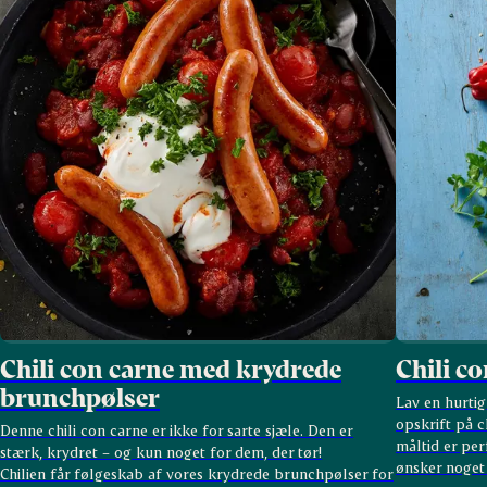
Chili con carne med krydrede
Chili c
brunchpølser
Lav en hurti
opskrift på c
Denne chili con carne er ikke for sarte sjæle. Den er
måltid er per
stærk, krydret – og kun noget for dem, der tør!
ønsker noget
Chilien får følgeskab af vores krydrede brunchpølser for