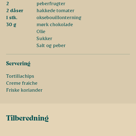
2
peberfrugter
2 dåser
hakkede tomater
1 stk.
oksebouillonterning
30 g
mørk chokolade
Olie
Sukker
Salt og peber
Servering
Tortillachips
Creme fraiche
Friske koriander
Tilberedning