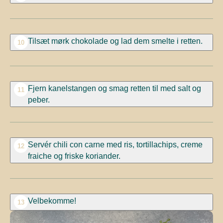
Tilsæt
mørk
chokolade og lad dem smelte i retten.
10
Fjern kanelstangen og smag retten til med salt og
11
peber.
Servér chili con
carne
med ris
,
tortillachips
, creme
12
fraiche og friske koriander.
Velbekomme!
13