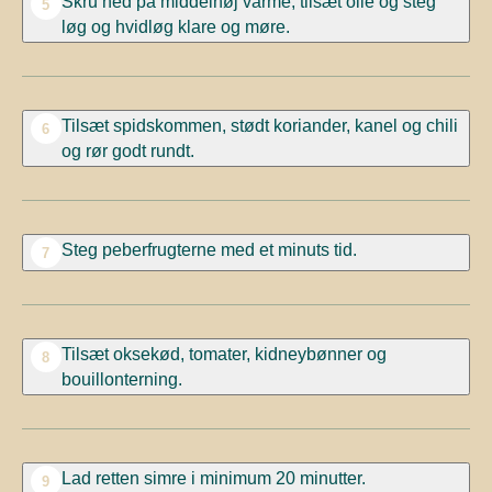
Skru ned på middelhøj varme, tilsæt olie
og s
teg
5
løg og hvidløg klare og møre.
Tilsæt spidskommen, stødt koriander, kanel og chili
6
og rør godt rundt.
Steg
peberfrugterne med et minuts tid.
7
Tilsæt oksekød, tomater,
kidneybønner
og
8
bouillonterning.
Lad retten simre i minimum 20 minutter.
9