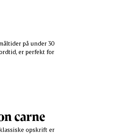
 måltider på under 30
rdtid, er perfekt for
con carne
lassiske opskrift er