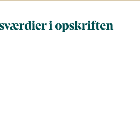
værdier i opskriften
Næringsindhold pr. 100 g
Næringsindh
gram
100
350
165,6
579,5
692,7
2.424,4
5
17,5