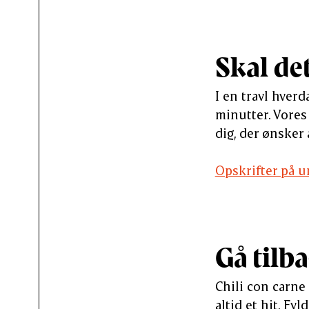
Skal de
I en travl hver
minutter. Vores 
dig, der ønsker
Opskrifter på u
Gå tilba
Chili con carne
altid et hit. Fy