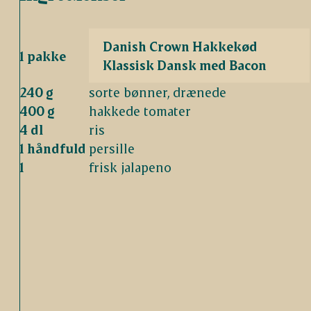
Danish Crown Hakkekød
1 pakke
Klassisk Dansk med Bacon
240 g
sorte bønner, drænede
400 g
hakkede tomater
4 dl
ris
1 håndfuld
persille
1
frisk jalapeno