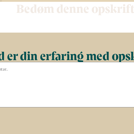
Bedøm denne opskrif
 er din erfaring med ops