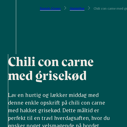
Danish Crown
Opskrifter
Chili con carne med g
Chili con carne
med grisekød
Lav en hurtig og lækker middag med
denne enkle opskrift på chili con carne
med hakket grisekød. Dette måltid er
perfekt til en travl hverdagsaften, hvor du
ønsker noget velsmagende på bordet