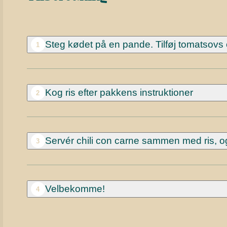
Steg kødet på en pande. Tilføj tomatsovs
1
Kog ris efter pakkens instruktioner
2
Servér chili con carne sammen med ris, og 
3
Velbekomme!
4