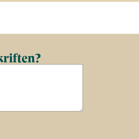
t
kriften?