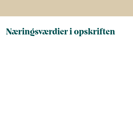
Næringsværdier i opskriften
Næringsindhold pr.
Næringsindhold 
100 g
person i opskrif
Total antal gram
100
445,8
Energi (kcal)
184,2
820,9
- Energi (kJ)
770,5
3.434,7
Fedt (g)
10,3
45,7
- heraf mættede