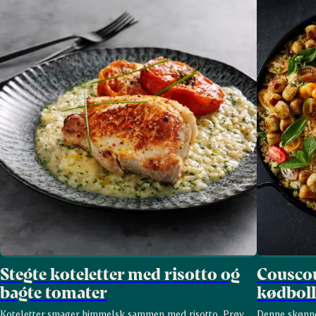
Stegte koteletter med risotto og
Couscou
bagte tomater
kødboll
Koteletter smager himmelsk sammen med risotto. Prøv
Denne skønne