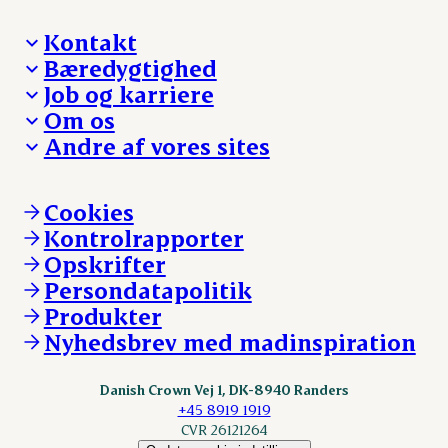
Kontakt
Bæredygtighed
Besøg Danish Crown
Job og karriere
Presse og nyheder
Fra jord til bord
Om os
Reklamationer
Hverdagen
Arbejd med os
Andre af vores sites
Whistleblower
Ansvarlighed og nøgletal
Ledige stillinger
Hvem er vi
Øvrige henvendelser
Mød Danish Crown
Brand og visuel identitet
Andelsejere - gris
Vi går forrest
Andelsejere - kreatur
Cookies
Vores resultater
Danishcrownprofessional.com
Kontrolrapporter
Vores lokationer
DAT-Schaub.com
Opskrifter
Kontakt
ESS-FOOD.com
Persondatapolitik
Fonden Dansk Gastronomi
KLS.se
Produkter
nordicspoor.com
Nyhedsbrev med madinspiration
Scanhide.dk
Sokolow.pl
Danish Crown Vej 1, DK-8940 Randers
+45 8919 1919
CVR 26121264