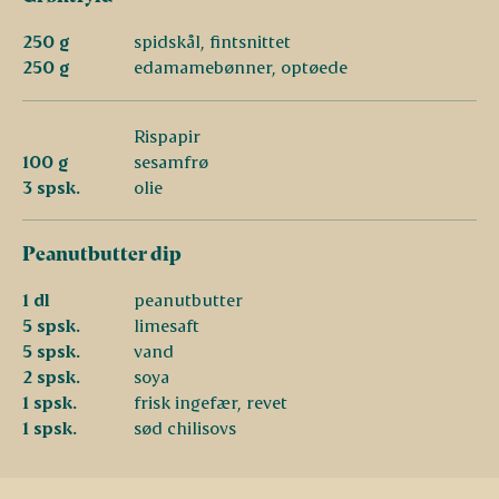
250 g
spidskål, fintsnittet
250 g
edamamebønner, optøede
Rispapir
100 g
sesamfrø
3 spsk.
olie
Peanutbutter dip
1 dl
peanutbutter
5 spsk.
limesaft
5 spsk.
vand
2 spsk.
soya
1 spsk.
frisk ingefær, revet
1 spsk.
sød chilisovs