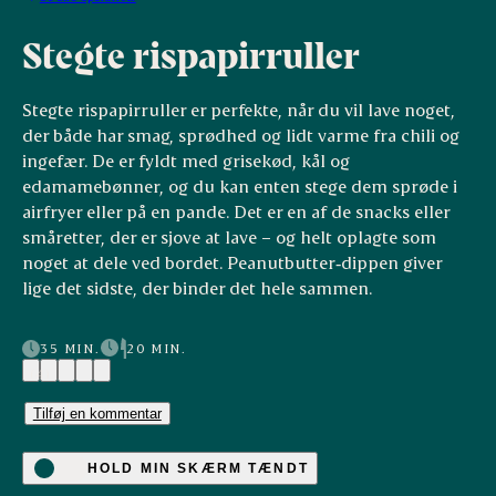
Stegte rispapirruller
Stegte rispapirruller er perfekte, når du vil lave noget,
der både har smag, sprødhed og lidt varme fra chili og
ingefær. De er fyldt med grisekød, kål og
edamamebønner, og du kan enten stege dem sprøde i
airfryer eller på en pande. Det er en af de snacks eller
småretter, der er sjove at lave – og helt oplagte som
noget at dele ved bordet. Peanutbutter‑dippen giver
lige det sidste, der binder det hele sammen.
35 MIN.
20 MIN.
(4)
Tilføj en kommentar
HOLD MIN SKÆRM TÆNDT