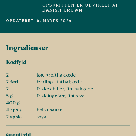
OPSKRIFTEN ER UDVIKLET AF
DANISH CROWN
OPDATERET: 6. MARTS 2026
Ingredienser
Kødfyld
2
løg, grofthakkede
2 fed
hvidløg, finthakkede
2
friske chilier, finthakkede
5 g
frisk ingefær, fintrevet
400 g
4 spsk.
hoisinsauce
2 spsk.
soya
Grøntfyld