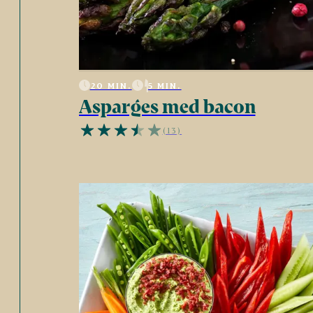
20 MIN.
5 MIN.
Asparges med bacon
(13)