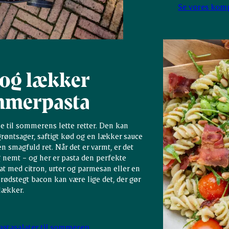
Se vores kompl
 og lækker
mmerpasta
se til sommerens lette retter. Den kan
øntsager, saftigt kød og en lækker sauce
n smagfuld ret. Når det er varmt, er det
g nemt – og her er pasta den perfekte
at med citron, urter og parmesan eller en
rødstegt bacon kan være lige det, der gør
lækker.
pastasalater til sommeren