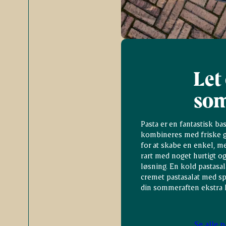
Let
so
Pasta er en fantastisk ba
kombineres med friske gr
for at skabe en enkel, me
rart med noget hurtigt o
løsning. En kold pastasal
cremet pastasalat med sp
din sommeraften ekstra 
Se alle 