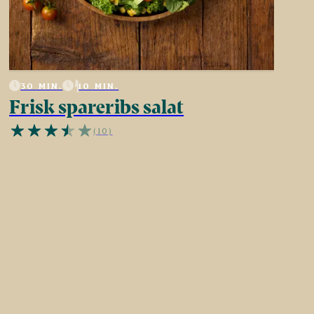
30 MIN.
10 MIN.
Frisk spareribs salat
(10)