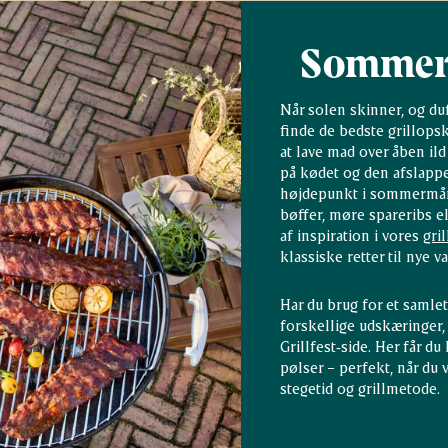
Sommerm
Når solen skinner, og duft
finde de bedste grillopsk
at lave mad over åben il
på kødet og den afslappe
højdepunkt i sommermåne
bøffer, møre spareribs el
af inspiration i vores
gri
klassiske retter til nye va
Har du brug for et samlet
forskellige udskæringer,
Grillfest‑side. Her får du 
pølser – perfekt, når du 
stegetid og grillmetode.