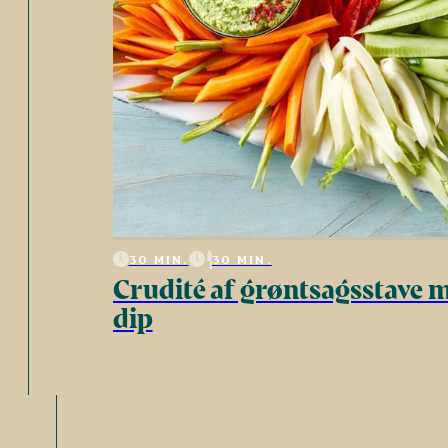
30 MIN.
30 MIN.
Crudité af grøntsagsstave 
dip