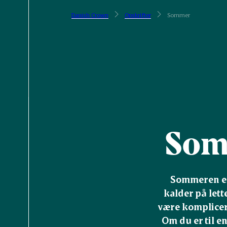
Danish Crown
Opskrifter
Sommer
Som
Sommeren er 
kalder på lett
være komplicere
Om du er til en