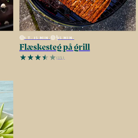
1 T. 15 MIN.
15 MIN.
Flæskesteg på grill
(15)