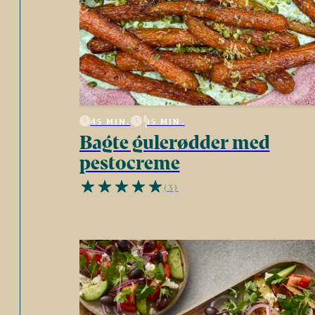
45 MIN.
15 MIN.
Bagte gulerødder med
pestocreme
(3)