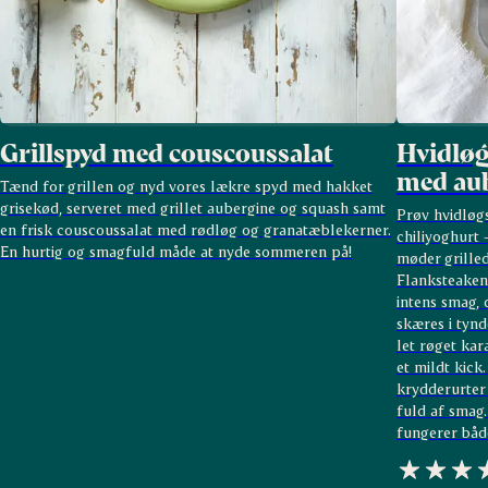
Grillspyd med couscoussalat
Hvidløg
med aub
Tænd for grillen og nyd vores lækre spyd med hakket
grisekød, serveret med grillet aubergine og squash samt
Prøv hvidløg
en frisk couscoussalat med rødløg og granatæblekerner.
chiliyoghurt 
En hurtig og smagfuld måde at nyde sommeren på!
møder grilled
Flanksteaken
intens smag, 
skæres i tynd
let røget kar
et mildt kic
krydderurter 
fuld af smag.
fungerer både