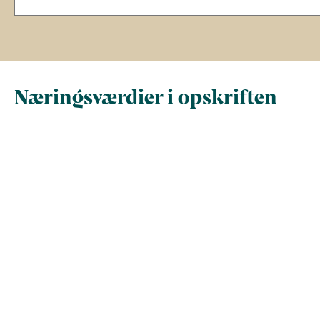
Næringsværdier i opskriften
Næringsindhold pr.
Næringsindhold 
100 g
person i opskrif
Total antal gram
100
162,9
Energi (kcal)
75,1
122,4
- Energi (kJ)
314,4
512,1
Fedt (g)
6,5
10,5