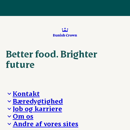
Better food. Brighter
future
Kontakt
Bæredygtighed
Besøg Danish Crown
Job og karriere
Presse og nyheder
Fra jord til bord
Om os
Reklamationer
Hverdagen
Arbejd med os
Andre af vores sites
Whistleblower
Ansvarlighed og nøgletal
Ledige stillinger
Hvem er vi
Øvrige henvendelser