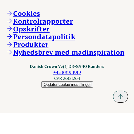
Mød Danish Crown
Brand og visuel identitet
Andelsejere - gris
Vi går forrest
Andelsejere - kreatur
Cookies
Vores resultater
Danishcrownprofessional.com
Kontrolrapporter
Vores lokationer
DAT-Schaub.com
Opskrifter
Kontakt
ESS-FOOD.com
Persondatapolitik
Fonden Dansk Gastronomi
KLS.se
Produkter
nordicspoor.com
Nyhedsbrev med madinspiration
Scanhide.dk
Sokolow.pl
Danish Crown Vej 1, DK-8940 Randers
+45 8919 1919
CVR 26121264
Opdater cookie-indstillinger