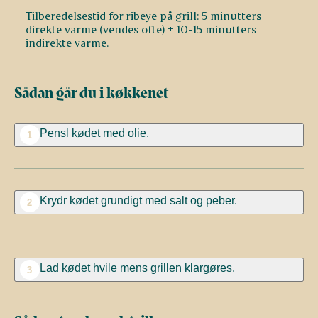
Tilberedelsestid for ribeye på grill: 5 minutters
direkte varme (vendes ofte) + 10-15 minutters
Sådan går du i køkkenet
Pensl kødet med olie.
1
Krydr kødet grundigt med salt og peber.
2
Lad kødet hvile mens grillen klargøres.
3