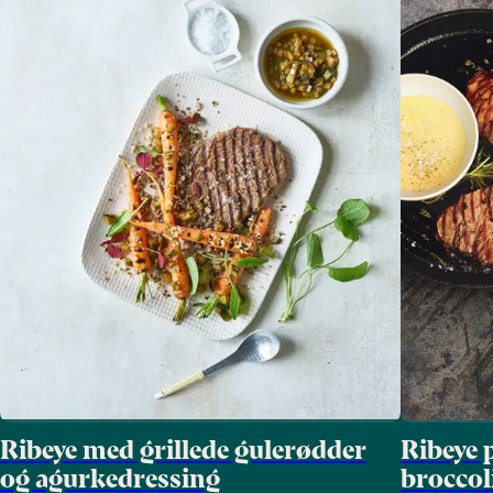
Ribeye med grillede gulerødder
Ribeye p
og agurkedressing
broccol