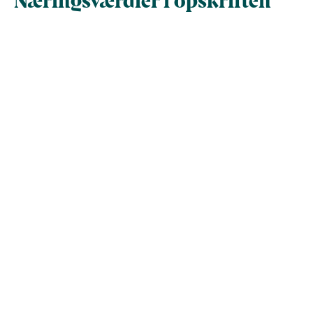
Næringsindhold pr.
Næringsindhold 
100 g
person i opskrif
Total antal gram
100
201,3
Energi (kcal)
224,9
452,6
- Energi (kJ)
941
1.893,7
Fedt (g)
16,6
33,4
- heraf mættede
0
0
fedtsyrer (g)
Kulhydrater (g)
1,2
2,3