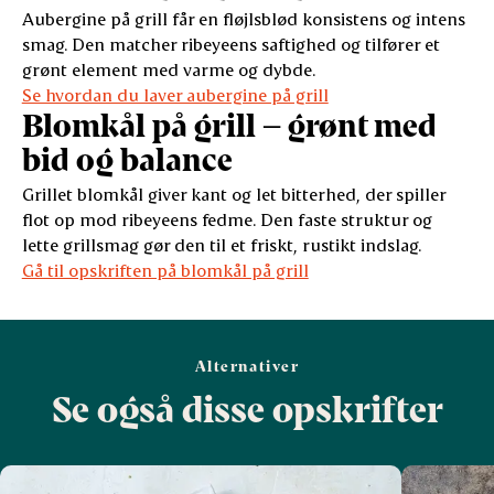
Aubergine på grill får en fløjlsblød konsistens og intens
smag. Den matcher ribeyeens saftighed og tilfører et
grønt element med varme og dybde.
Se hvordan du laver aubergine på grill
Blomkål på grill – grønt med
bid og balance
Grillet blomkål giver kant og let bitterhed, der spiller
flot op mod ribeyeens fedme. Den faste struktur og
lette grillsmag gør den til et friskt, rustikt indslag.
Gå til opskriften på blomkål på grill
Alternativer
Se også disse opskrifter