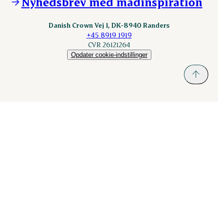
Nyhedsbrev med madinspiration
Scanhide.dk
Sokolow.pl
Danish Crown Vej 1, DK-8940 Randers
+45 8919 1919
CVR 26121264
Opdater cookie-indstillinger