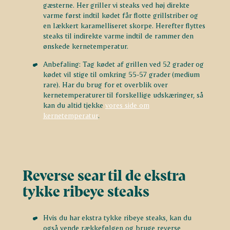
gæsterne. Her griller vi steaks ved høj direkte
varme først indtil kødet får flotte grillstriber og
en lækkert karamelliseret skorpe. Herefter flyttes
steaks til indirekte varme indtil de rammer den
ønskede kernetemperatur.
Anbefaling: Tag kødet af grillen ved 52 grader og
kødet vil stige til omkring 55-57 grader (medium
rare). Har du brug for et overblik over
kernetemperaturer til forskellige udskæringer, så
kan du altid tjekke
vores side om
kernetemperatur
.
Reverse sear til de ekstra
tykke ribeye steaks
Hvis du har ekstra tykke ribeye steaks, kan du
også vende rækkefølgen og bruge reverse