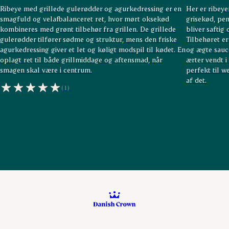
Ribeye med grillede gulerødder og agurkedressing er en
Her er ribeye
smagfuld og velafbalanceret ret, hvor mørt oksekød
grisekød, pen
kombineres med grønt tilbehør fra grillen. De grillede
bliver saftig 
gulerødder tilfører sødme og struktur, mens den friske
Tilbehøret er
agurkedressing giver et let og køligt modspil til kødet. En
og ægte sauc
oplagt ret til både grillmiddage og aftensmad, når
ærter vendt i
smagen skal være i centrum.
perfekt til w
af det.
(1)