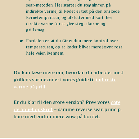
sear‑metoden. Her starter du stegningen på
indirekte varme, til kødet er tæt på den ønskede
kernetemperatur, og afslutter med kort, høj
direkte varme for at give stegeskorpe og
grillsmag.
Fordelen er, at du får endnu mere kontrol over
temperaturen, og at kødet bliver mere jævnt rosa
hele vejen igennem.
Du kan læse mere om, hvordan du arbejder med
grillens varmezoner i vores guide til
indirekte
varme på grill
.
Er du klar til den store version? Prøv vores
cote
de bouef opskrift
– samme reverse sear‑princip,
bare med endnu mere wow på bordet.