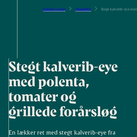
Danish Crown
Opskrifter
Stegt kalverib-eye me
Stegt kalverib-eye
med polenta,
tomater og
grillede forårsløg
En lækker ret med stegt kalverib-eye fra