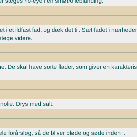
 steges rib-eye i en smør/olieblanding.
 i et ildfast fad, og dæk det til. Sæt fadet i nærhede
stege videre.
 De skal have sorte flader, som giver en karakteris
nolie. Drys med salt.
le forårsløg, så de bliver bløde og søde inden i.