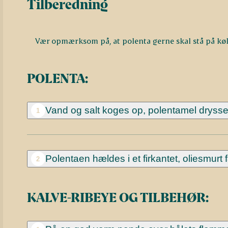
Tilberedning
Vær opmærksom på, at polenta gerne skal stå på køl 
POLENTA:
Vand og salt koges op, polentamel drysses
1
Polentaen hældes i et firkantet, oliesmurt
2
KALVE-RIBEYE OG TILBEHØR: