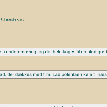
til næste dag.
 i underomrøring, og det hele koges til en blød grød
 fad, der dækkes med film. Lad polentaen køle til næs