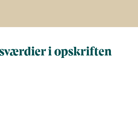
værdier i opskriften
Næringsindhold pr. 100 g
Næringsindh
gram
100
825,5
90,3
745