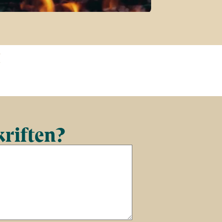
t
kriften?