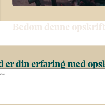
Bedøm denne opskrif
 er din erfaring med ops