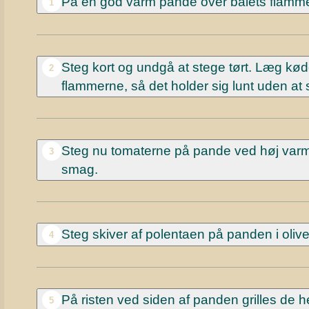
På en god varm pande over bålets flammer
1
Steg kort og undgå at stege tørt. Læg kødet
2
flammerne, så det holder sig lunt uden at 
Steg nu tomaterne på pande ved høj varme.
3
smag.
Steg skiver af polentaen på panden i olive
4
På risten ved siden af panden grilles de he
5