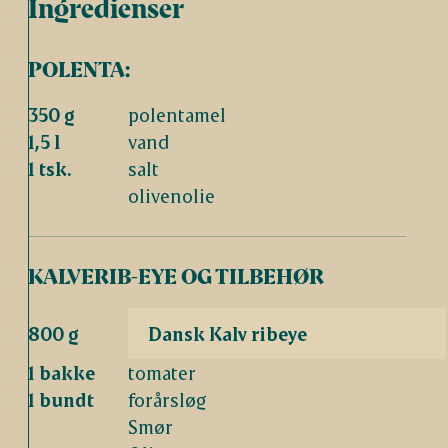
Ingredienser
POLENTA:
350 g
polentamel
1,5 l
vand
1 tsk.
salt
olivenolie
KALVERIB-EYE OG TILBEHØR
800 g
Dansk Kalv ribeye
1 bakke
tomater
1 bundt
forårsløg
Smør