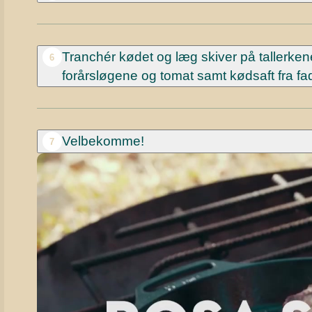
Tranchér kødet og læg skiver på tallerke
6
forårsløgene og tomat samt kødsaft fra fad
Velbekomme!
7