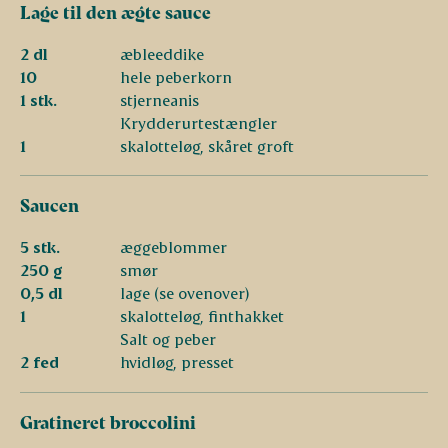
Lage til den ægte sauce
2 dl
æbleeddike
10
hele peberkorn
1 stk.
stjerneanis
Krydderurtestængler
1
skalotteløg, skåret groft
Saucen
5 stk.
æggeblommer
250 g
smør
0,5 dl
lage (se ovenover)
1
skalotteløg, finthakket
Salt og peber
2 fed
hvidløg, presset
Gratineret broccolini