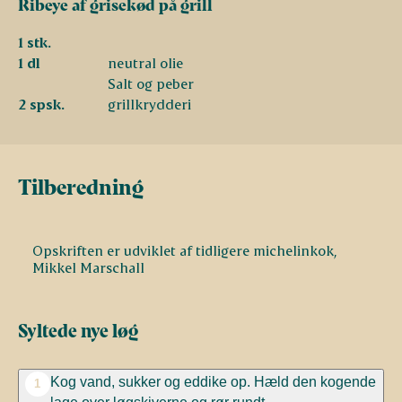
Ribeye af grisekød på grill
1 stk.
1 dl
neutral olie
Salt og peber
2 spsk.
grillkrydderi
Tilberedning
Opskriften er udviklet af tidligere michelinkok,
Mikkel Marschall
Syltede nye løg
Kog vand, sukker og eddike op. Hæld den kogende
1
lage over løgskiverne og rør rundt.