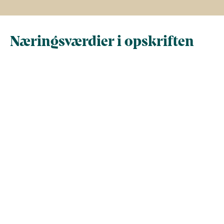
Næringsværdier i opskriften
Næringsindhold pr.
Næringsindhold 
100 g
person i opskrif
Total antal gram
100
940,1
Energi (kcal)
117,9
1.108,3
- Energi (kJ)
493,2
4.637,1
Fedt (g)
8,9
84
- heraf mættede
0
0
fedtsyrer (g)