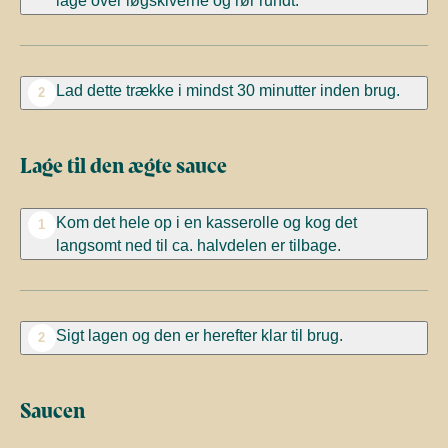
Lad dette trække i mindst 30 minutter inden brug.
2
Lage til den ægte sauce
Kom det hele op i en kasserolle og kog det
1
langsomt ned til ca. halvdelen er tilbage.
Sigt lagen og den er herefter klar til brug.
2
Saucen