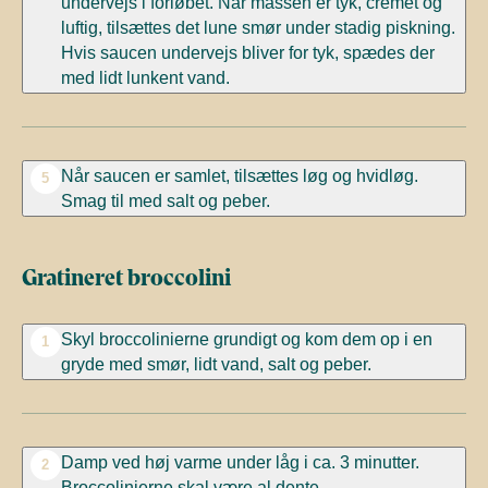
undervejs i forløbet. Når massen er tyk, cremet og
luftig, tilsættes det lune smør under stadig piskning.
Hvis saucen undervejs bliver for tyk, spædes der
med lidt lunkent vand.
Når saucen er samlet, tilsættes løg og hvidløg.
5
Smag til med salt og peber.
Gratineret broccolini
Skyl broccolinierne grundigt og kom dem op i en
1
gryde med smør, lidt vand, salt og peber.
Damp ved høj varme under låg i ca. 3 minutter.
2
Broccolinierne skal være al dente.