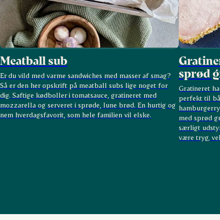
Meatball sub
Gratin
sprød g
Er du vild med varme sandwiches med masser af smag?
Så er den her opskrift på meatball subs lige noget for
Gratineret ha
dig. Saftige kødboller i tomatsauce, gratineret med
perfekt til b
mozzarella og serveret i sprøde, lune brød. En hurtig og
hamburgerryg 
nem hverdagsfavorit, som hele familien vil elske.
med sprød gr
særligt udsty
være tryg, ve