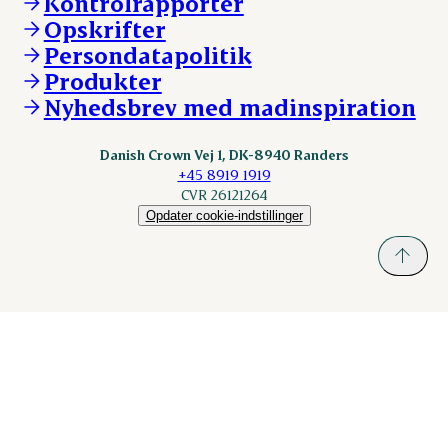
Kontrolrapporter
Vores lokationer
DAT-Schaub.com
Opskrifter
Kontakt
ESS-FOOD.com
Persondatapolitik
Fonden Dansk Gastronomi
KLS.se
Produkter
nordicspoor.com
Nyhedsbrev med madinspiration
Scanhide.dk
Sokolow.pl
Danish Crown Vej 1, DK-8940 Randers
+45 8919 1919
CVR 26121264
Opdater cookie-indstillinger