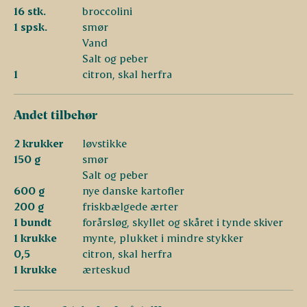
16 stk.
broccolini
1 spsk.
smør
Vand
Salt og peber
1
citron, skal herfra
Andet tilbehør
2 krukker
løvstikke
150 g
smør
Salt og peber
600 g
nye danske kartofler
200 g
friskbælgede ærter
1 bundt
forårsløg, skyllet og skåret i tynde skiver
1 krukke
mynte, plukket i mindre stykker
0,5
citron, skal herfra
1 krukke
ærteskud