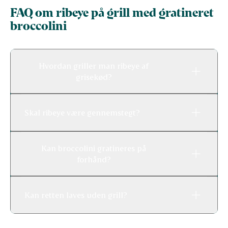
FAQ om ribeye på grill med gratineret
broccolini
Hvordan griller man ribeye af
grisekød?
Skal ribeye være gennemstegt?
Kan broccolini gratineres på
forhånd?
Kan retten laves uden grill?