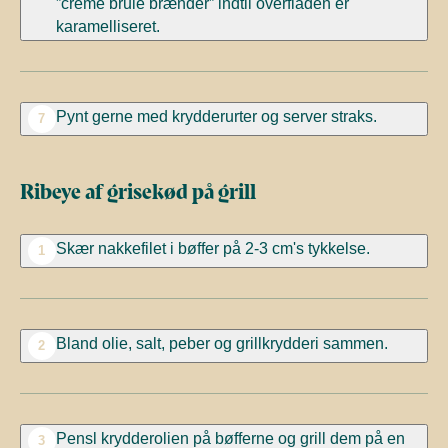
”creme brulé brænder” indtil overfladen er
karamelliseret.
Pynt gerne med krydderurter og server straks.
7
Ribeye af grisekød på grill
Skær nakkefilet i bøffer på 2-3 cm's tykkelse.
1
Bland olie, salt, peber og grillkrydderi sammen.
2
Pensl krydderolien på bøfferne og grill dem på en
3