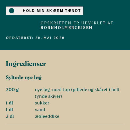
HOLD MIN SKÆRM TÆNDT
OPSKRIFTEN ER UDVIKLET AF
BORNHOLMERGRISEN
OPDATERET: 26. MAJ 2026
A
n
t
onius
Grise fra
udvalgte
danske landmænd
Ingredienser
Syltede nye løg
200 g
nye løg, med top (pillede og skåret i helt
tynde skiver)
1 dl
sukker
1 dl
vand
2 dl
æbleeddike