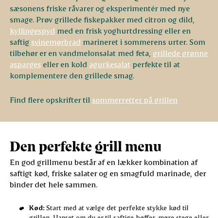
sæsonens friske råvarer og eksperimentér med nye
smage. Prøv grillede fiskepakker med citron og dild,
kyllingespyd
med en frisk yoghurtdressing eller en
saftig
svinemørbrad
marineret i sommerens urter. Som
tilbehør er en vandmelonsalat med feta,
grillede grønne
asparges
eller en kold
agurkesalat
perfekte til at
komplementere den grillede smag.
Find flere opskrifter til
sommerretter på grillen
Den perfekte grill menu
En god grillmenu består af en lækker kombination af
saftigt kød, friske salater og en smagfuld marinade, der
binder det hele sammen.
Kød:
Start med at vælge det perfekte stykke kød til
grillen. Uanset om du er til saftige bøffer, møre stege eller