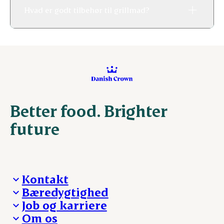
Hvad er godt tilbehør til grillmad?
Better food. Brighter
future
Kontakt
Bæredygtighed
Besøg Danish Crown
Job og karriere
Presse og nyheder
Fra jord til bord
Om os
Reklamationer
Hverdagen