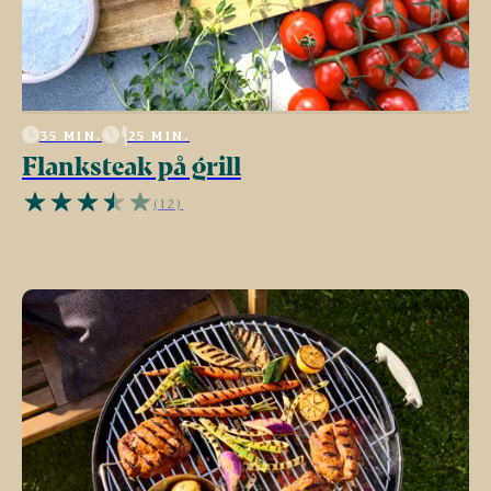
35 MIN.
25 MIN.
Flanksteak på grill
(12)