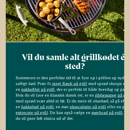
Vil du samle alt grillkødet ét
sted?
Sommeren er den perfekte tid til at fyre op i grillen og nyde
saftigt kød. Prøv fx
stegt flæsk på grill
med sprød skorpe elle
en
nakkefilet på grill
, der er perfekt til både hverdag og gæste
Hvis du vil lave en klassisk dansk ret, er en
ribbenssteg på gril
med sprød svær altid et hit. Er du mere til oksekød, så gå efter
en
hakkebøf på grill
, en mør
okseculotte på grill
eller en god
entrecote på grill
. Du kan også vælge en
mørbrad på grill
, hvi
du vil gøre lidt ekstra ud af det.