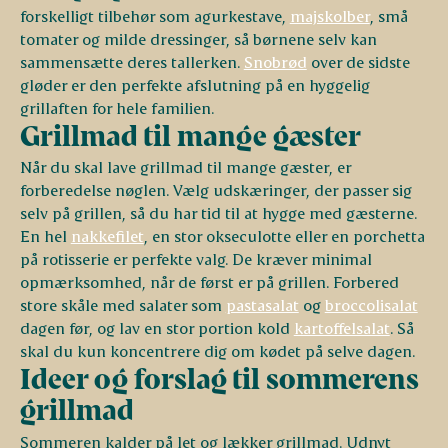
forskelligt tilbehør som agurkestave,
majskolber
, små
tomater og milde dressinger, så børnene selv kan
sammensætte deres tallerken.
Snobrød
over de sidste
gløder er den perfekte afslutning på en hyggelig
grillaften for hele familien.
Grillmad til mange gæster
Når du skal lave grillmad til mange gæster, er
forberedelse nøglen. Vælg udskæringer, der passer sig
selv på grillen, så du har tid til at hygge med gæsterne.
En hel
nakkefilet
, en stor okseculotte eller en porchetta
på rotisserie er perfekte valg. De kræver minimal
opmærksomhed, når de først er på grillen. Forbered
store skåle med salater som
pastasalat
og
broccolisalat
dagen før, og lav en stor portion kold
kartoffelsalat
. Så
skal du kun koncentrere dig om kødet på selve dagen.
Ideer og forslag til sommerens
grillmad
Sommeren kalder på let og lækker grillmad. Udnyt