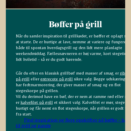
Bøffer på grill
Når du samler inspiration til grillkødet, er bøffer et oplagt ste
at starte. De er hurtige at lave, nemme at variere og fungerer
både til spontan hverdagsgrill og den lidt mere planlagte
weekendmiddag. Fællesnævneren er høj varme, kort stegetid o
lidt hviletid – så er du godt kørende.
Går du efter en klassisk grillbøf med masser af smag, er
ribey
på grill
eller
entrecote på grill
sikre valg. Begge udskæringer
har fedtmarmorering, der giver masser af smag og en flot
stegeskorpe på grillen.
Vil du derimod have en bøf, der er nem at ramme rød eller ros
er
kalvefilet på grill
et sikkert valg. Kalvefilet er mør, steger
hurtigt og får nemt en flot stegeskorpe, når grillen er godt va
fra start.
Find inspiration og flere opskrifter på bøffer – båd
til grill og pande