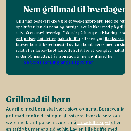
Nem grillmad til hverdagen
Grillmad behøver ikke være et weekendprojekt. Med de rette
opskrifter kan du nemt og hurtigt lave lækker mad på grillen,
selv på en travl hverdag. Fokusér på hurtige udskæringer som
grillpølser
,
koteletter
,
hakkebøffer
eller en god
flanksteak
. Di
kræver kort tilberedningstid og kan kombineres med en simpe
salat eller færdigkøbt kartoffelsalat for et komplet måltid på
under 30 minutter. Få inspiration til nem grillmad her.
Se vores samling af grillspyd her
Grillmad til børn
At grille med børn skal være sjovt og nemt. Børnevenlig
grillmad er ofte de simple klassikere, hvor de selv kan
være med. Grillpølser i svøb, små
frikadelle-spyd
eller
en saftig burger er altid et hit. Lav en lille buffet med