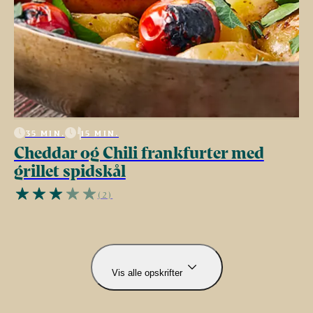
35 MIN.
15 MIN.
Cheddar og Chili frankfurter med
grillet spidskål
(2)
Vis alle opskrifter