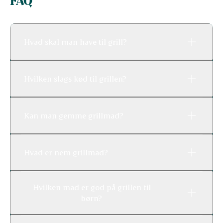
FAQ
Hvad skal man have til grill?
Hvilken slags kød til grillen?
Kan man gemme grillmad?
Hvad er nem grillmad?
Hvilken mad er god på grillen til
børn?