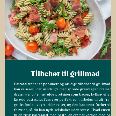
Tilbehør til grillmad
Pastasalater er et populært og alsidigt tilbehør til grillmad. D
kan varieres i det uendelige med sprøde grøntsager, cremede
dressinger og smagfulde proteiner som bacon, kylling eller ost
En god pastasalat fungerer perfekt som tilbehør til alt fra
grillet kød til vegetariske retter, og den kan nemt forberedes i
forvejen, så du kan nyde selskabet uden stress. Hvad enten du
til en frisk pastasalat med pesto, en cremet version med baco