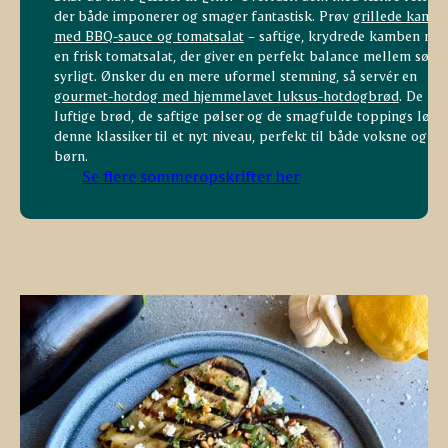
der både imponerer og smager fantastisk. Prøv
grillede kamb
med BBQ-sauce og tomatsalat
– saftige, krydrede kamben me
en frisk tomatsalat, der giver en perfekt balance mellem sødt
syrligt. Ønsker du en mere uformel stemning, så servér en
gourmet-hotdog med hjemmelavet luksus-hotdogbrød
. De
luftige brød, de saftige pølser og de smagfulde toppings løfte
denne klassiker til et nyt niveau, perfekt til både voksne og
børn.
Se flere sommeropskrifter her