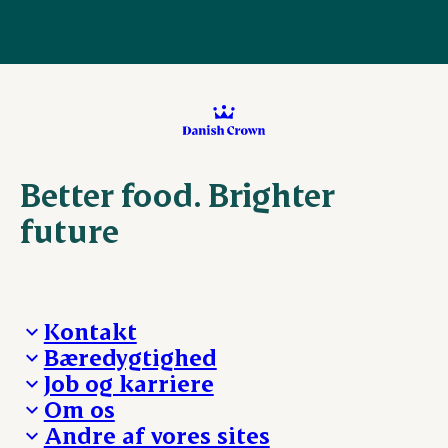
Better food. Brighter
future
Kontakt
Bæredygtighed
Besøg Danish Crown
Job og karriere
Presse og nyheder
Fra jord til bord
Om os
Reklamationer
Hverdagen
Arbejd med os
Andre af vores sites
Whistleblower
Ansvarlighed og nøgletal
Ledige stillinger
Hvem er vi