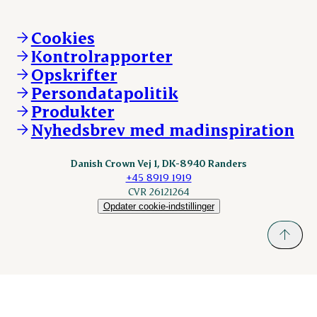
Øvrige henvendelser
Mød Danish Crown
Brand og visuel identitet
Andelsejere - gris
Vi går forrest
Andelsejere - kreatur
Cookies
Vores resultater
Danishcrownprofessional.com
Kontrolrapporter
Vores lokationer
DAT-Schaub.com
Opskrifter
Kontakt
ESS-FOOD.com
Persondatapolitik
Fonden Dansk Gastronomi
KLS.se
Produkter
nordicspoor.com
Nyhedsbrev med madinspiration
Scanhide.dk
Sokolow.pl
Danish Crown Vej 1, DK-8940 Randers
+45 8919 1919
CVR 26121264
Opdater cookie-indstillinger