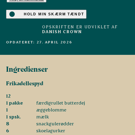
HOLD MIN SKÆRM TÆNDT
OPSKRIFTEN ER UDVIKLET AF
DANISH CROWN
OPDATERET: 27. APRIL 2026
Ingredienser
Frikadellespyd
12
1 pakke
færdigrullet butterdej
1
æggeblomme
1 spsk.
mælk
8
snackgulerødder
6
skoelagurker