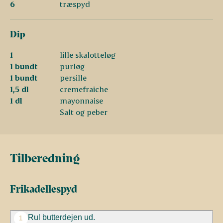
6
træspyd
Dip
1
lille skalotteløg
1 bundt
purløg
1 bundt
persille
1,5 dl
cremefraiche
1 dl
mayonnaise
Salt og peber
Tilberedning
Frikadellespyd
Rul butterdejen ud.
1