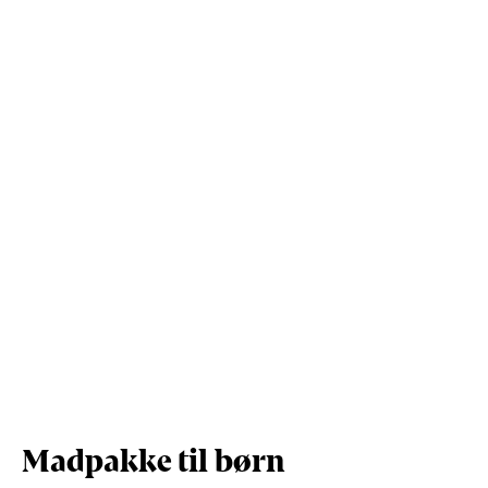
Kostfibre (g)
0,9
6,7
Protein (g)
4,4
32,9
Vis mere
Salt (g)
0,5
3,8
Madpakke til børn