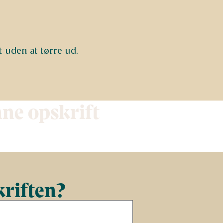
t uden at tørre ud.
nne opskrift
kriften?