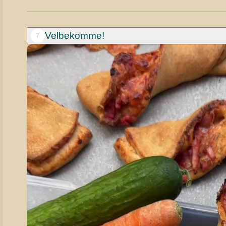
Velbekomme!
7