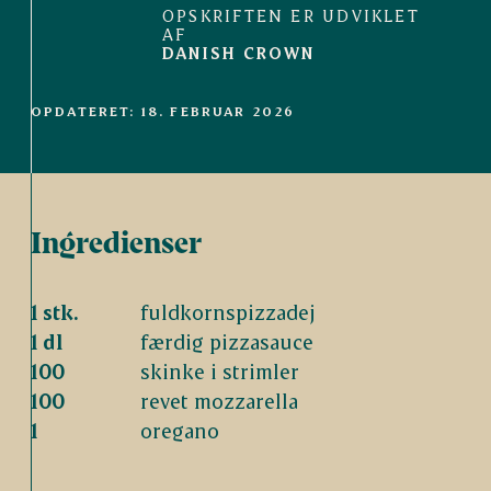
OPSKRIFTEN ER UDVIKLET
AF
DANISH CROWN
OPDATERET: 18. FEBRUAR 2026
Ingredienser
1 stk.
fuldkornspizzadej
1 dl
færdig pizzasauce
100
skinke i strimler
100
revet mozzarella
1
oregano