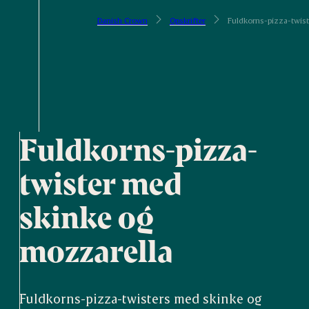
Danish Crown
Opskrifter
Fuldkorns-pizza-twis
Fuldkorns-pizza-
twister med
skinke og
mozzarella
Fuldkorns-pizza-twisters med skinke og