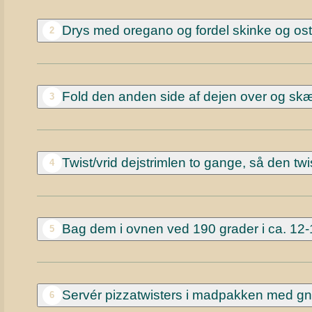
Dr
ys med oregano og fordel skinke og ost
2
Fold den anden side af dejen over og skær
3
Twist/vrid dejstrimlen to gange, så den 
4
Bag dem i ovnen ved 190 grader i ca. 12-1
5
Servér pizzatwisters i madpakken med gna
6