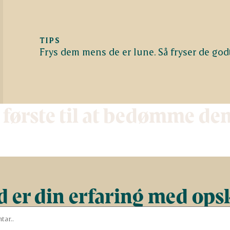
TIPS
Frys dem mens de er lune. Så fryser de god
 første til at bedømme de
 er din erfaring med ops