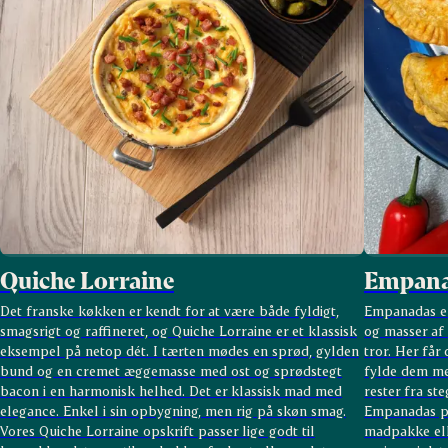
Quiche Lorraine
Empana
Det franske køkken er kendt for at være både fyldigt,
Empanadas er
smagsrigt og raffineret, og Quiche Lorraine er et klassisk
og masser af
eksempel på netop dét. I tærten mødes en sprød, gylden
tror. Her får
bund og en cremet æggemasse med ost og sprødstegt
fylde dem med
bacon i en harmonisk helhed. Det er klassisk mad med
rester fra st
elegance. Enkel i sin opbygning, men rig på skøn smag.
Empanadas pa
Vores Quiche Lorraine opskrift passer lige godt til
madpakke elle