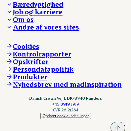
Bæredygtighed
Besøg Danish Crown
Job og karriere
Presse og nyheder
Fra jord til bord
Om os
Reklamationer
Hverdagen
Arbejd med os
Andre af vores sites
Whistleblower
Ansvarlighed og nøgletal
Ledige stillinger
Hvem er vi
Øvrige henvendelser
Mød Danish Crown
Brand og visuel identitet
Andelsejere - gris
Vi går forrest
Andelsejere - kreatur
Cookies
Vores resultater
Danishcrownprofessional.com
Kontrolrapporter
Vores lokationer
DAT-Schaub.com
Opskrifter
Kontakt
ESS-FOOD.com
Persondatapolitik
Fonden Dansk Gastronomi
KLS.se
Produkter
nordicspoor.com
Nyhedsbrev med madinspiration
Scanhide.dk
Sokolow.pl
Danish Crown Vej 1, DK-8940 Randers
+45 8919 1919
CVR 26121264
Opdater cookie-indstillinger