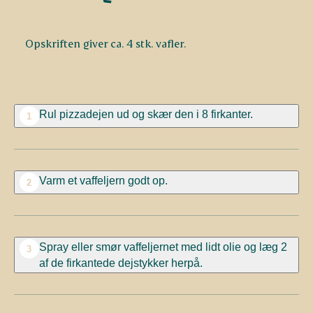
Opskriften giver ca. 4 stk. vafler.
Rul pizzadejen ud og skær den i 8 firkanter.
1
Varm et vaffeljern godt op.
2
Spray eller smør vaffeljernet med lidt olie og læg 2
3
af de firkantede dejstykker herpå.