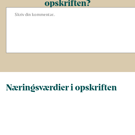
opskriften?
Næringsværdier i opskriften
Næringsindhold pr.
Næringsindhold 
100 g
person i opskrif
Total antal gram
100
410