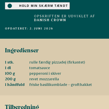
HOLD MIN SKÆRM TÆNDT
OPSKRIFTEN ER UDVIKLET AF
DANISH CROWN
OPDATERET: 2. JUNI 2026
Ingredienser
1 stk.
rulle færdig pizzadej (firkantet)
1 dl
tomatsauce
100 g
pepperoni i skiver
200 g
revet mozzarella
1 håndfuld
friske basilikumblade - grofthakket
Tilberedning