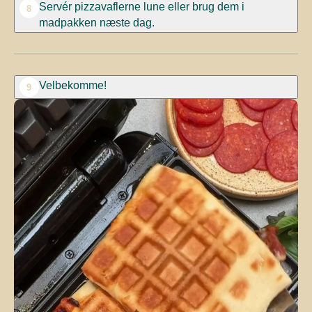
Servér pizzavaflerne lune eller brug dem i
8
madpakken næste dag.
Velbekomme!
9