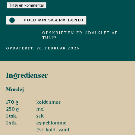
Tilføj en kommentar
HOLD MIN SKÆRM TÆNDT
OPSKRIFTEN ER UDVIKLET AF
TULIP
OPDATERET: 26. FEBRUAR 2026
Ingredienser
Mørdej
170 g
koldt smør
250 g
mel
1 tsk.
salt
1 stk.
æggeblomme
Evt. koldt vand