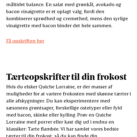
måltidet balance. En salat med grønkål, avokado og
bacon vinaigrette er et oplagt valg, fordi den
kombinerer sprødhed og cremethed, mens den syrlige
vinaigrette med bacon binder det hele sammen.
Få opskriften her
Tærteopskrifter til din frokost
Hvis du elsker Quiche Lorraine, er der masser af
muligheder for at variere frokosten med skønne tærter i
alle afskygninger. Du kan eksperimentere med
sæsonens grøntsager, forskellige ostetyper eller fyld
med bacon, skinke eller kylling. Prøv en Quiche
Lorraine med porrer eller kast dig ud i endnu en
klassiker: Tarte flambée. Vi har samlet vores bedste
tærter til din frokost, så du kan finde din