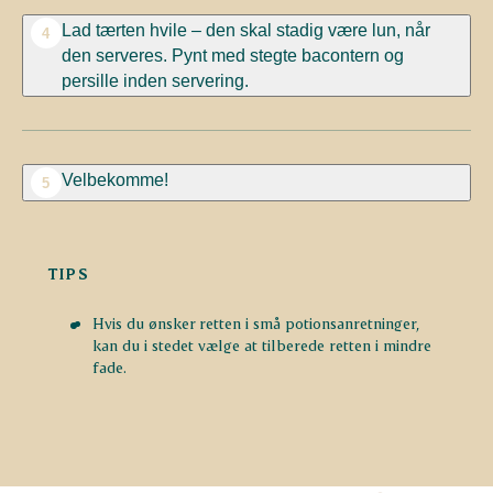
Lad tærten hvile – den skal stadig være lun, når
4
den serveres. Pynt med stegte bacontern og
persille inden servering.
Velbekomme!
5
TIPS
Hvis du ønsker retten
i
små potionsanretninger,
kan du
i stedet vælge at
tilberede retten i mindre
fade.