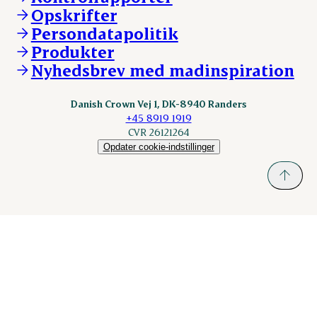
DAT-Schaub.com
Opskrifter
Kontakt
ESS-FOOD.com
Persondatapolitik
Fonden Dansk Gastronomi
KLS.se
Produkter
nordicspoor.com
Nyhedsbrev med madinspiration
Scanhide.dk
Sokolow.pl
Danish Crown Vej 1, DK-8940 Randers
+45 8919 1919
CVR 26121264
Opdater cookie-indstillinger