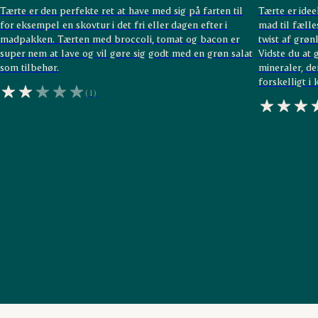
Tærte er den perfekte ret at have med sig på farten til
Tærte er idee
for eksempel en skovtur i det fri eller dagen efter i
mad til fælles
madpakken. Tærten med broccoli, tomat og bacon er
twist af grø
super nem at lave og vil gøre sig godt med en grøn salat
Vidste du at 
som tilbehør.
mineraler, de
forskelligt i
(1)