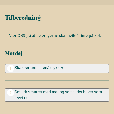
Tilberedning
Vær OBS på at dejen gerne skal hvile 1 time på køl.
Mørdej
Skær smørret i små stykker.
1
Smuldr smørret med mel og salt til det bliver som
2
revet ost.