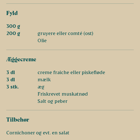
Fyld
300 g
200 g
gruyere eller comté (ost)
Olie
Æggecreme
3 dl
creme fraiche eller piskefløde
3 dl
mælk
3 stk.
æg
Friskrevet muskatnød
Salt og peber
Tilbehør
Cornichoner og evt. en salat