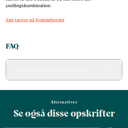
yndlingskombination.
Sæt tærter på frokostbordet
FAQ
Hvad spiser man til quiche lorraine?
Alternativer
Se også disse opskrifter