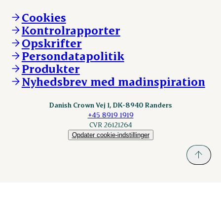
Brand og visuel identitet
Andelsejere - gris
Vi går forrest
Andelsejere - kreatur
Cookies
Vores resultater
Danishcrownprofessional.com
Kontrolrapporter
Vores lokationer
DAT-Schaub.com
Opskrifter
Kontakt
ESS-FOOD.com
Persondatapolitik
Fonden Dansk Gastronomi
KLS.se
Produkter
nordicspoor.com
Nyhedsbrev med madinspiration
Scanhide.dk
Sokolow.pl
Danish Crown Vej 1, DK-8940 Randers
+45 8919 1919
CVR 26121264
Opdater cookie-indstillinger