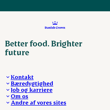
Better food. Brighter
future
Kontakt
Bæredygtighed
Besøg Danish Crown
Job og karriere
Presse og nyheder
Fra jord til bord
Om os
Reklamationer
Hverdagen
Arbejd med os
Andre af vores sites
Whistleblower
Ansvarlighed og nøgletal
Ledige stillinger
Hvem er vi
Øvrige henvendelser
Mød Danish Crown