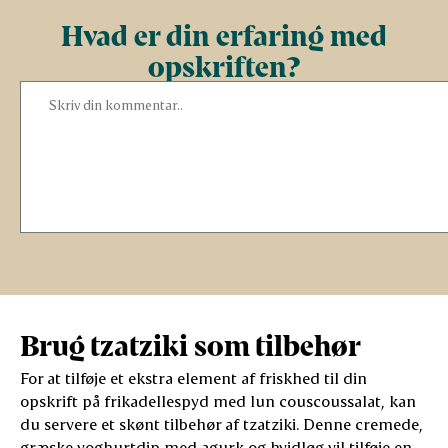
Hvad er din erfaring med
opskriften?
Brug tzatziki som tilbehør
For at tilføje et ekstra element af friskhed til din
opskrift på frikadellespyd med lun couscoussalat, kan
du servere et skønt tilbehør af tzatziki. Denne cremede,
græske yoghurtdip med agurk og hvidløg vil tilføje en