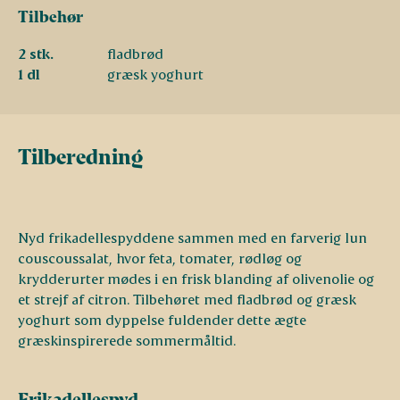
Tilbehør
2 stk.
fladbrød
1 dl
græsk yoghurt
Tilberedning
Nyd frikadellespyddene sammen med en farverig lun
couscoussalat, hvor feta, tomater, rødløg og
krydderurter mødes i en frisk blanding af olivenolie og
et strejf af citron. Tilbehøret med fladbrød og græsk
yoghurt som dyppelse fuldender dette ægte
græskinspirerede sommermåltid.
Frikadellespyd