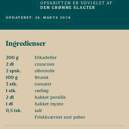
OPSKRIFTEN ER UDVIKLET AF
DEN GRØNNE SLAGTER
OPDATERET: 26. MARTS 2026
Ingredienser
200 g
frikadeller
2 dl
couscous
2 spsk.
olivenolie
100 g
fetaost
3 stk.
tomater
1 stk.
rødløg
2 dl
hakket persille
1 dl
hakket mynte
0,5 tsk.
salt
Friskkværnet sort peber